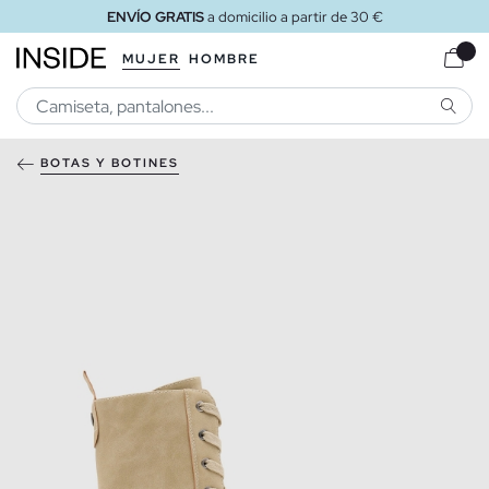
ENVÍO GRATIS
a domicilio a partir de 30 €
MUJER
HOMBRE
BUSCA
BOTAS Y BOTINES