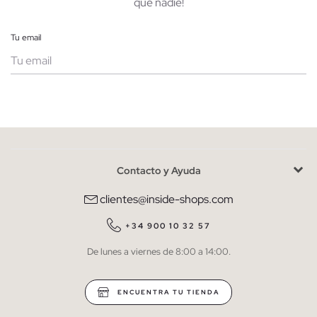
que nadie!
Tu email
Mujer
Hombre
Contacto y Ayuda
He leído y entiendo la
política de privacidad
y acepto recibir
comunicaciones comerciales personalizadas de Inside.
clientes@inside-shops.com
QUIERO SUSCRIBIRME
+34 900 10 32 57
De lunes a viernes de 8:00 a 14:00.
* Puedes cancelar la suscripción en cualquier momento.
ENCUENTRA TU TIENDA