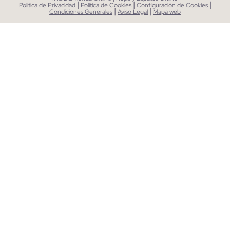
|
|
|
Política de Privacidad
Política de Cookies
Configuración de Cookies
|
|
Condiciones Generales
Aviso Legal
Mapa web