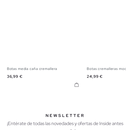
Botas media caña cremallera
Botas cremalleras moda
36
37
38
39
40
41
36
37
38
3
Precio
Precio
36,99 €
24,99 €
NEWSLETTER
¡Entérate de todas las novedades y ofertas de Inside antes