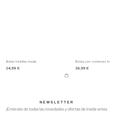
Botas hebillas moda
Botas con cordones hebil
36
37
38
39
40
41
36
37
38
3
Precio
Precio
24,99 €
36,99 €
NEWSLETTER
¡Entérate de todas las novedades y ofertas de Inside antes