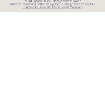
INSIDE Tienda Online | Ropa y Zapatos Online
|
|
|
Política de Privacidad
Política de Cookies
Configuración de Cookies
|
|
Condiciones Generales
Aviso Legal
Mapa web