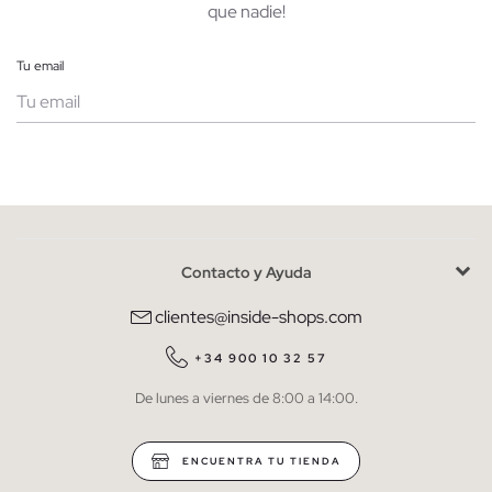
que nadie!
Tu email
Mujer
Hombre
Contacto y Ayuda
He leído y entiendo la
política de privacidad
y acepto recibir
comunicaciones comerciales personalizadas de Inside.
clientes@inside-shops.com
QUIERO SUSCRIBIRME
+34 900 10 32 57
De lunes a viernes de 8:00 a 14:00.
* Puedes cancelar la suscripción en cualquier momento.
ENCUENTRA TU TIENDA