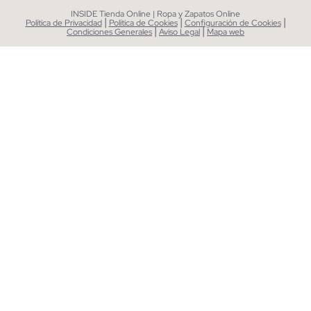
INSIDE Tienda Online | Ropa y Zapatos Online
|
|
|
Política de Privacidad
Política de Cookies
Configuración de Cookies
|
|
Condiciones Generales
Aviso Legal
Mapa web