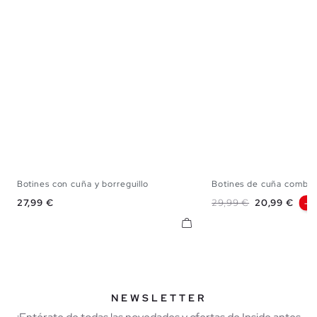
Botines con cuña y borreguillo
Botines de cuña combin
36
37
38
39
40
36
37
38
Precio
Precio base
Precio
27,99 €
29,99 €
20,99 €
-3
NEWSLETTER