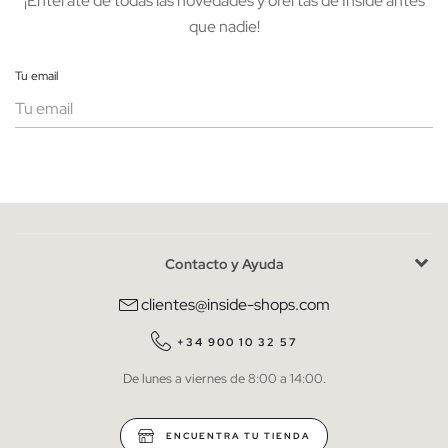
¡Entérate de todas las novedades y ofertas de Inside antes
que nadie!
Tu email
Mujer
Hombre
Contacto y Ayuda
He leído y entiendo la
política de privacidad
y acepto recibir
comunicaciones comerciales personalizadas de Inside.
clientes@inside-shops.com
QUIERO SUSCRIBIRME
+34 900 10 32 57
De lunes a viernes de 8:00 a 14:00.
* Puedes cancelar la suscripción en cualquier momento.
ENCUENTRA TU TIENDA