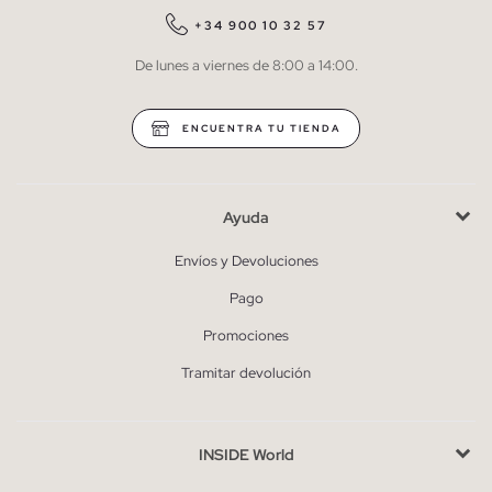
QUIERO SUSCRIBIRME
+34 900 10 32 57
De lunes a viernes de 8:00 a 14:00.
* Puedes cancelar la suscripción en cualquier momento.
ENCUENTRA TU TIENDA
Ayuda
Envíos y Devoluciones
Pago
Promociones
Tramitar devolución
INSIDE World