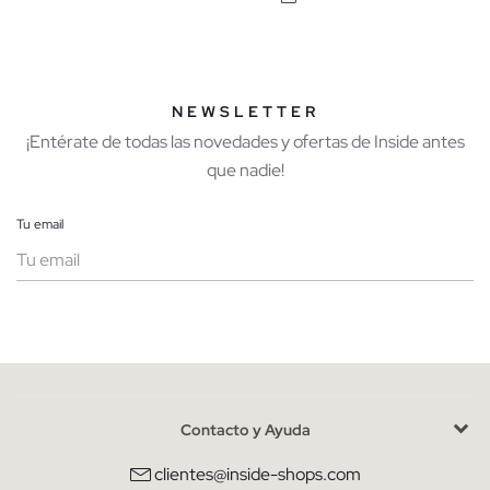
NEWSLETTER
¡Entérate de todas las novedades y ofertas de Inside antes
que nadie!
Tu email
Mujer
Hombre
Contacto y Ayuda
He leído y entiendo la
política de privacidad
y acepto recibir
comunicaciones comerciales personalizadas de Inside.
clientes@inside-shops.com