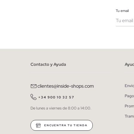
Tu email
Muje
He le
person
Contacto y Ayuda
Ayu
clientes@inside-shops.com
Enví
Pago
+34 900 10 32 57
Prom
De lunes a viernes de 8:00 a 14:00.
Tram
ENCUENTRA TU TIENDA