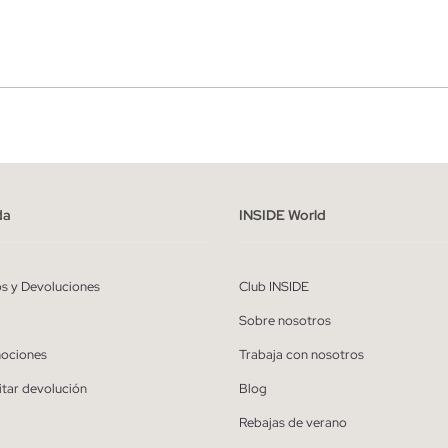
r
Hombre
ído y entiendo la
política de privacidad
y acepto recibir comunicaciones co
alizadas de Inside.
da
INSIDE World
QUIERO SUSCRIBIRME
os y Devoluciones
Club INSIDE
* Puedes cancelar la suscripción en cualquier momento.
Sobre nosotros
ociones
Trabaja con nosotros
itar devolución
Blog
Rebajas de verano