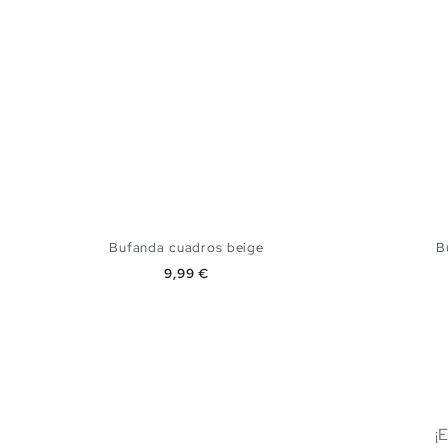
Bufanda cuadros beige
B
Precio
9,99 €
AÑADIR A MI CESTA
U
¡