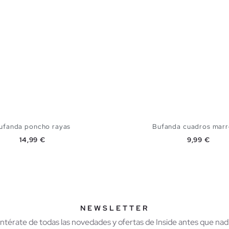
ufanda poncho rayas
Bufanda cuadros mar
Precio
Precio
14,99 €
9,99 €
AÑADIR A MI CESTA
AÑADIR A MI CES
U
U
NEWSLETTER
Entérate de todas las novedades y ofertas de Inside antes que nadi