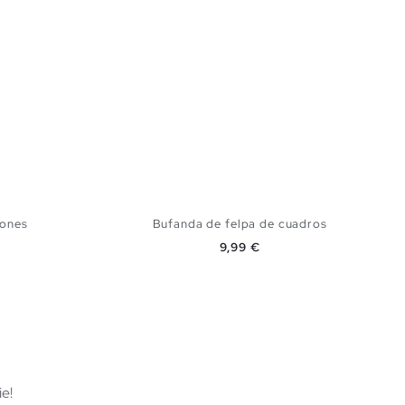
rones
Bufanda de felpa de cuadros
Precio
9,99 €
TA
AÑADIR A MI CESTA
U
e!