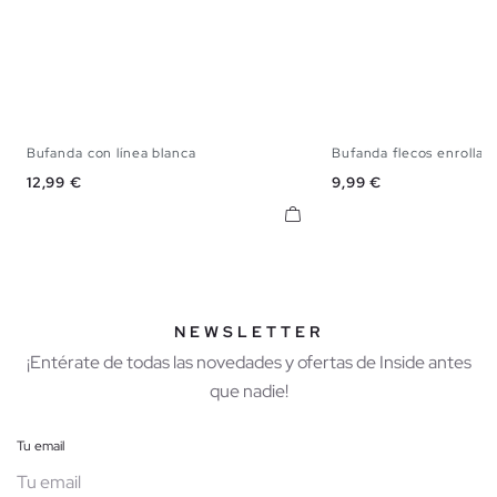
Bufanda con línea blanca
Bufanda flecos enrollad
U
U
Precio
Precio
12,99 €
9,99 €
NEWSLETTER
¡Entérate de todas las novedades y ofertas de Inside antes
que nadie!
Tu email