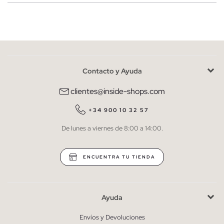
Mujer
Hombre
Contacto y Ayuda
He leído y entiendo la
política de privacidad
y acepto recibir
comunicaciones comerciales personalizadas de Inside.
clientes@inside-shops.com
QUIERO SUSCRIBIRME
+34 900 10 32 57
De lunes a viernes de 8:00 a 14:00.
* Puedes cancelar la suscripción en cualquier momento.
ENCUENTRA TU TIENDA
Ayuda
Envíos y Devoluciones