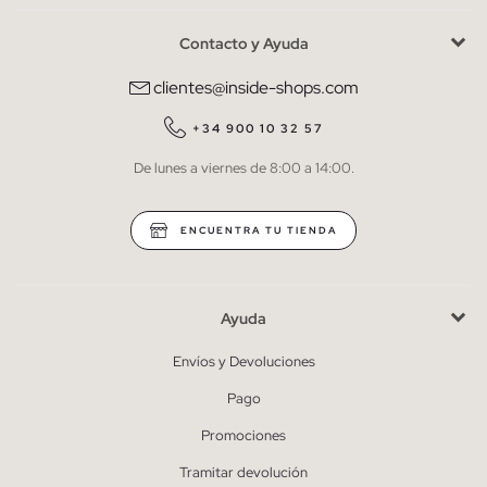
Contacto y Ayuda
He leído y entiendo la
política de privacidad
y acepto recibir
comunicaciones comerciales personalizadas de Inside.
clientes@inside-shops.com
QUIERO SUSCRIBIRME
+34 900 10 32 57
De lunes a viernes de 8:00 a 14:00.
* Puedes cancelar la suscripción en cualquier momento.
ENCUENTRA TU TIENDA
Ayuda
Envíos y Devoluciones
Pago
Promociones
Tramitar devolución