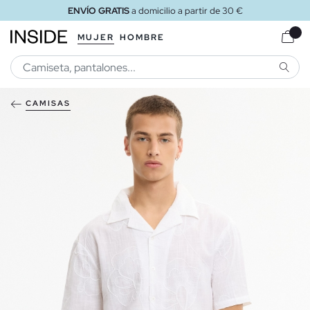
ENVÍO GRATIS
a domicilio a partir de 30 €
MUJER
HOMBRE
BUSCA
CAMISAS