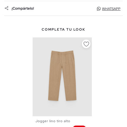
¡Compártelo!
WHATSAPP
COMPLETA TU LOOK
Jogger lino tiro alto
38
40
42
44
46