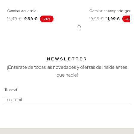
Camisa acuarela
Camisa estampado geomé
XS
S
M
L
XL
XS
S
M
Precio base
Precio
Precio base
Precio
13,49 €
9,99 €
19,99 €
11,99 €
-26%
-40%
NEWSLETTER
¡Entérate de todas las novedades y ofertas de Inside antes
que nadie!
Tu email
Mujer
Hombre