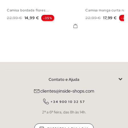
Camisa bordada flores...
Camisa manga curta rústi
S
M
L
XL
S
M
L
X
Preço normal
Preço
Preço normal
Preço
22,99 €
14,99 €
22,99 €
17,99 €
-35%
-22
Contato e Ajuda
clientes@inside-shops.com
+34 900 10 32 57
2ª a 6ª feira, das 8h às 14h.