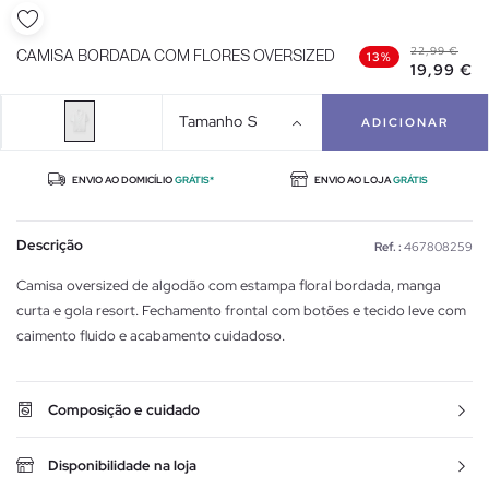
22,99 €
CAMISA BORDADA COM FLORES OVERSIZED
13%
19,99 €
Tamanho
S
ADICIONAR
ENVIO AO DOMICÍLIO
GRÁTIS*
ENVIO AO LOJA
GRÁTIS
Descrição
Ref. :
467808259
Camisa oversized de algodão com estampa floral bordada, manga
curta e gola resort. Fechamento frontal com botões e tecido leve com
caimento fluido e acabamento cuidadoso.
Composição e cuidado
Disponibilidade na loja