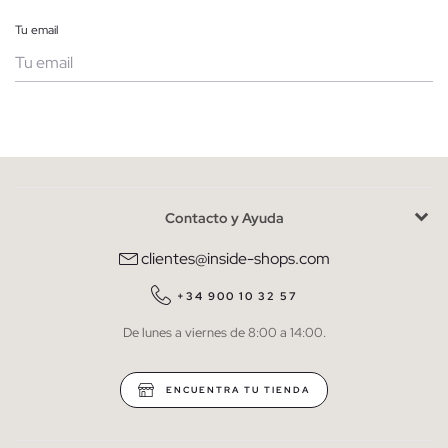
Tu email
Mujer
Hombre
Contacto y Ayuda
He leído y entiendo la
política de privacidad
y acepto recibir
comunicaciones comerciales personalizadas de Inside.
clientes@inside-shops.com
QUIERO SUSCRIBIRME
+34 900 10 32 57
De lunes a viernes de 8:00 a 14:00.
* Puedes cancelar la suscripción en cualquier momento.
ENCUENTRA TU TIENDA