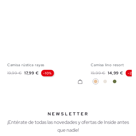
Camisa rústica rayas
Camisa lino resort
S
M
L
XL
S
M
L
X
Precio base
Precio
Precio base
Precio
19,99 €
17,99 €
19,99 €
14,99 €
-10%
-25
Beige
Crudo
Kaki
NEWSLETTER
¡Entérate de todas las novedades y ofertas de Inside antes
que nadie!