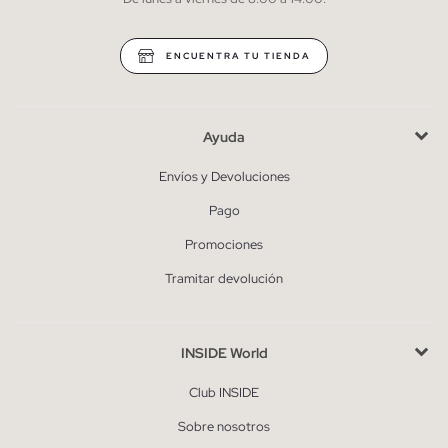
* Puedes cancelar la suscripción en cualquier momento.
ENCUENTRA TU TIENDA
Ayuda
Envíos y Devoluciones
Pago
Promociones
Tramitar devolución
INSIDE World
Club INSIDE
Sobre nosotros