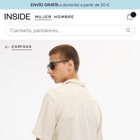
ENVÍO GRATIS
a domicilio a partir de 30 €
MUJER
HOMBRE
BUSCA
CAMISAS