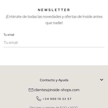
NEWSLETTER
¡Entérate de todas las novedades y ofertas de Inside antes
que nadie!
Tu email
Mujer
Hombre
Contacto y Ayuda
He leído y entiendo la
política de privacidad
y acepto recibir
comunicaciones comerciales personalizadas de Inside.
clientes@inside-shops.com
QUIERO SUSCRIBIRME
+34 900 10 32 57
De lunes a viernes de 8:00 a 14:00.