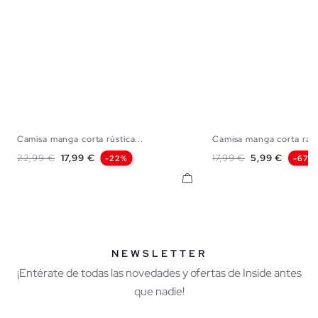
Camisa manga corta rústica...
Camisa manga corta raya
S
M
L
XL
XXL
S
M
L
Precio base
Precio
Precio base
Precio
22,99 €
17,99 €
17,99 €
5,99 €
-22%
-67%
NEWSLETTER
¡Entérate de todas las novedades y ofertas de Inside antes
que nadie!