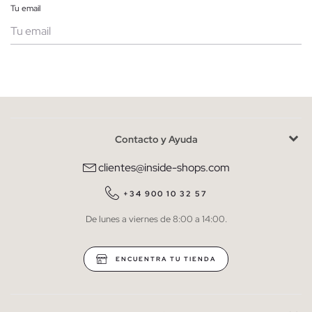
Tu email
Mujer
Hombre
Contacto y Ayuda
He leído y entiendo la
política de privacidad
y acepto recibir
comunicaciones comerciales personalizadas de Inside.
clientes@inside-shops.com
QUIERO SUSCRIBIRME
+34 900 10 32 57
De lunes a viernes de 8:00 a 14:00.
* Puedes cancelar la suscripción en cualquier momento.
ENCUENTRA TU TIENDA