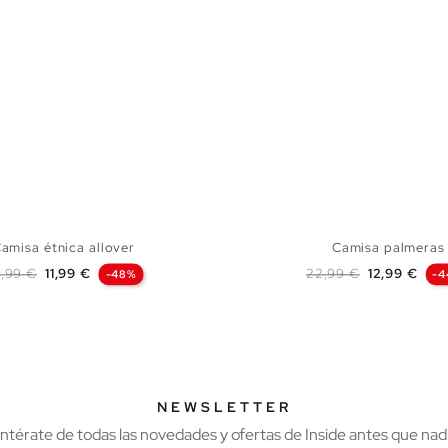
amisa étnica allover
Camisa palmeras
ecio base
Precio
Precio base
Precio
,99 €
11,99 €
22,99 €
12,99 €
-48%
-
AÑADIR A MI CESTA
AÑADIR A MI CES
M
L
XL
XXL
XS
S
M
L
XL
NEWSLETTER
Entérate de todas las novedades y ofertas de Inside antes que nadi