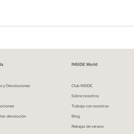
r
Hombre
ído y entiendo la
política de privacidad
y acepto recibir comunicaciones co
alizadas de Inside.
da
INSIDE World
QUIERO SUSCRIBIRME
os y Devoluciones
Club INSIDE
* Puedes cancelar la suscripción en cualquier momento.
Sobre nosotros
ociones
Trabaja con nosotros
itar devolución
Blog
Rebajas de verano