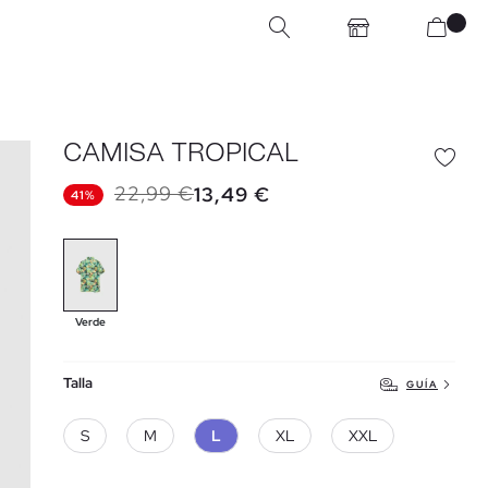
CAMISA TROPICAL
22,99 €
13,49 €
41%
Verde
Talla
GUÍA
S
M
L
XL
XXL