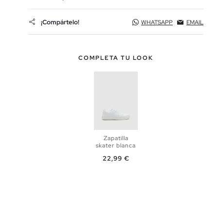
¡Compártelo!
WHATSAPP
EMAIL
COMPLETA TU LOOK
Zapatilla
skater blanca
Precio
22,99 €
AÑADIR A
MI CESTA
40
41