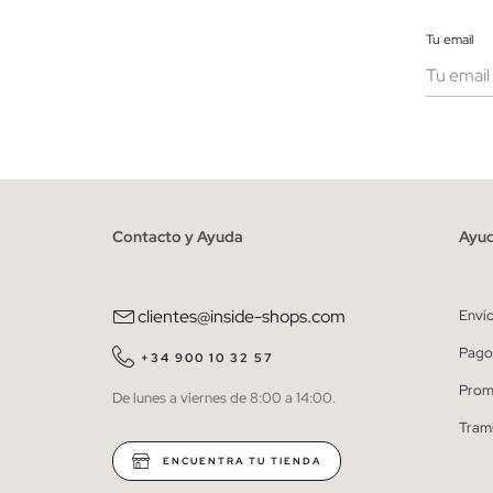
Tu email
Muje
He le
person
Contacto y Ayuda
Ayu
clientes@inside-shops.com
Enví
Pago
+34 900 10 32 57
Prom
De lunes a viernes de 8:00 a 14:00.
Tram
ENCUENTRA TU TIENDA