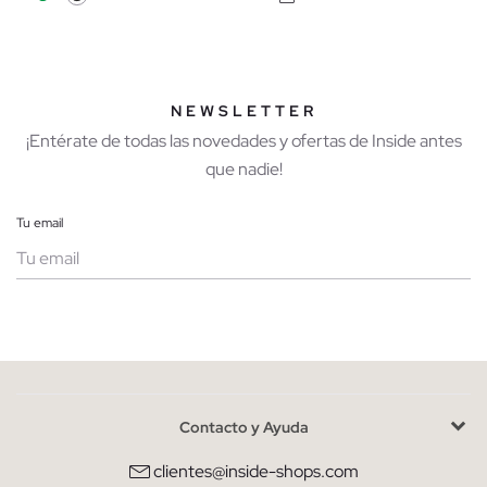
NEWSLETTER
¡Entérate de todas las novedades y ofertas de Inside antes
que nadie!
Tu email
Mujer
Hombre
Contacto y Ayuda
He leído y entiendo la
política de privacidad
y acepto recibir
comunicaciones comerciales personalizadas de Inside.
clientes@inside-shops.com