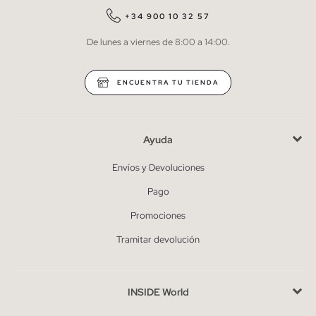
QUIERO SUSCRIBIRME
+34 900 10 32 57
De lunes a viernes de 8:00 a 14:00.
* Puedes cancelar la suscripción en cualquier momento.
ENCUENTRA TU TIENDA
Ayuda
Envíos y Devoluciones
Pago
Promociones
Tramitar devolución
INSIDE World