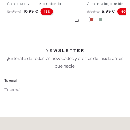
Camiseta rayas cuello redondo
Camiseta logo Inside
S
M
L
XL
XS
S
M
L
Precio base
Precio
Precio base
Precio
12,99 €
10,99 €
9,99 €
5,99 €
-15%
-40%
Teja
Verde Grisáceo
NEWSLETTER
¡Entérate de todas las novedades y ofertas de Inside antes
que nadie!
Tu email
Mujer
Hombre