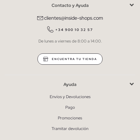
Contacto y Ayuda
He leído y entiendo la
política de privacidad
y acepto recibir
comunicaciones comerciales personalizadas de Inside.
clientes@inside-shops.com
QUIERO SUSCRIBIRME
+34 900 10 32 57
De lunes a viernes de 8:00 a 14:00.
* Puedes cancelar la suscripción en cualquier momento.
ENCUENTRA TU TIENDA
Ayuda
Envíos y Devoluciones
Pago
Promociones
Tramitar devolución