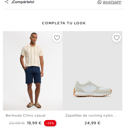
¡Compártelo!
WHATSAPP
COMPLETA TU LOOK
Bermuda Chino casual
Zapatillas de running nylon...
39
40
41
42
43
44
38
40
42
44
46
Precio base
Precio
Precio
22,99 €
19,99 €
24,99 €
-13%
45