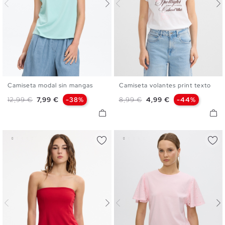
Camiseta modal sin mangas
Camiseta volantes print texto
XS
S
M
L
XS
S
M
L
Precio base
Precio
Precio base
Precio
12,99 €
7,99 €
-38%
8,99 €
4,99 €
-44%