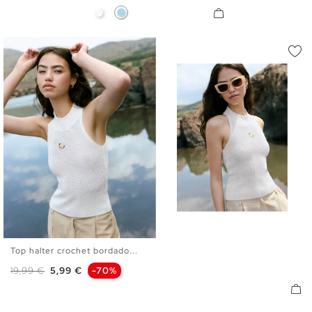
Blanco
Azul Claro
Top halter crochet bordado...
XS
S
M
L
Precio base
Precio
19,99 €
5,99 €
-70%