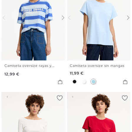
Camiseta oversize rayas y...
Camiseta oversize sin mangas
S
M
L
XL
S
M
L
Precio
11,99 €
Precio
12,99 €
Negro
Blanco
Azul Claro