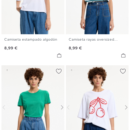
Camiseta estampado algodón
Camiseta rayas oversized...
S
M
L
XL
S
M
L
XL
Precio
Precio
8,99 €
8,99 €