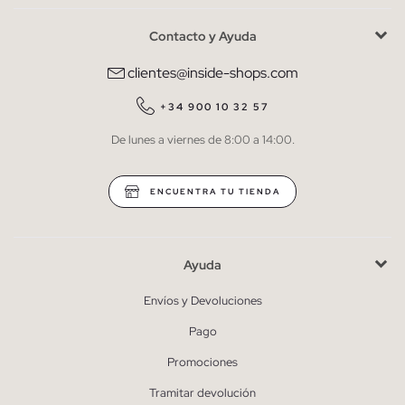
Contacto y Ayuda
He leído y entiendo la
política de privacidad
y acepto recibir
comunicaciones comerciales personalizadas de Inside.
clientes@inside-shops.com
QUIERO SUSCRIBIRME
+34 900 10 32 57
De lunes a viernes de 8:00 a 14:00.
* Puedes cancelar la suscripción en cualquier momento.
ENCUENTRA TU TIENDA
Ayuda
Envíos y Devoluciones
Pago
Promociones
Tramitar devolución