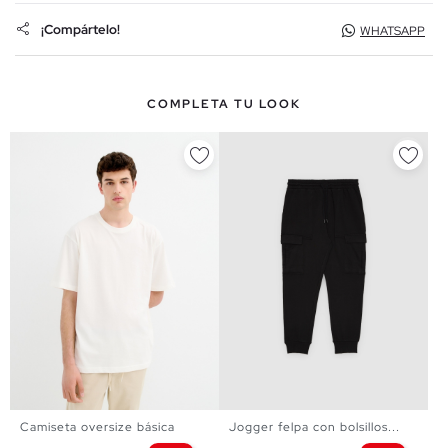
¡Compártelo!
WHATSAPP
COMPLETA TU LOOK
Camiseta oversize básica
Jogger felpa con bolsillos...
XS
S
M
L
XL
XXL
XS
S
M
L
XL