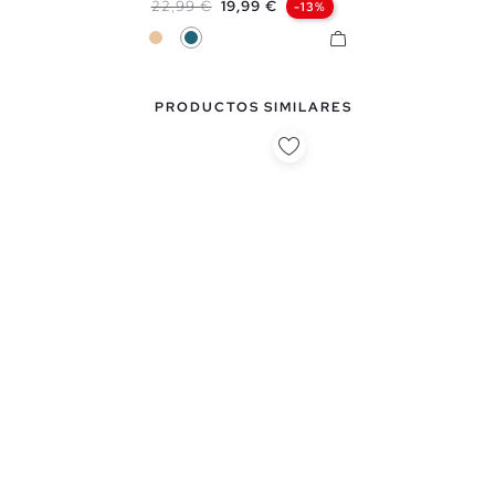
Precio base
Precio
22,99 €
19,99 €
-13%
Beige
Azul Petróleo
PRODUCTOS SIMILARES