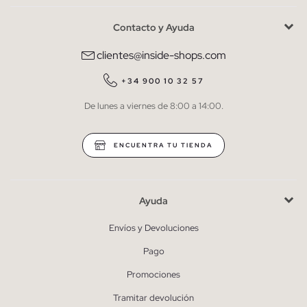
Contacto y Ayuda
He leído y entiendo la
política de privacidad
y acepto recibir
comunicaciones comerciales personalizadas de Inside.
clientes@inside-shops.com
QUIERO SUSCRIBIRME
+34 900 10 32 57
De lunes a viernes de 8:00 a 14:00.
* Puedes cancelar la suscripción en cualquier momento.
ENCUENTRA TU TIENDA
Ayuda
Envíos y Devoluciones
Pago
Promociones
Tramitar devolución