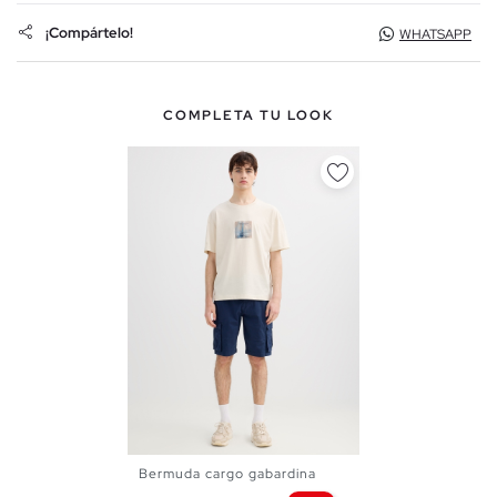
¡Compártelo!
WHATSAPP
COMPLETA TU LOOK
Bermuda cargo gabardina
38
40
42
44
46