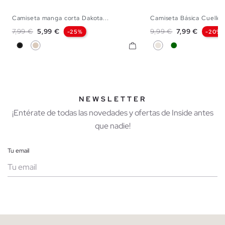
Camiseta manga corta Dakota...
Camiseta Básica Cuello
XS
S
M
L
XL
XXL
S
M
L
Precio base
Precio
Precio base
Precio
7,99 €
5,99 €
9,99 €
7,99 €
-25%
-20%
Negro
Blanco Roto
Crudo
Verde Oscuro
NEWSLETTER
¡Entérate de todas las novedades y ofertas de Inside antes
que nadie!
Tu email
Mujer
Hombre