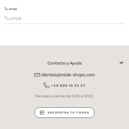
Tu email
Mujer
Hombre
Contacto y Ayuda
He leído y entiendo la
política de privacidad
y acepto recibir
comunicaciones comerciales personalizadas de Inside.
clientes@inside-shops.com
QUIERO SUSCRIBIRME
+34 900 10 32 57
De lunes a viernes de 8:00 a 14:00.
* Puedes cancelar la suscripción en cualquier momento.
ENCUENTRA TU TIENDA