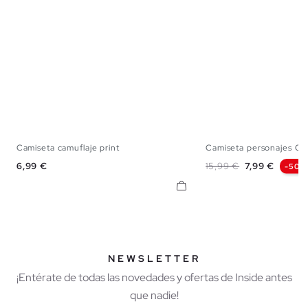
Camiseta camuflaje print
Camiseta personajes On
XS
S
M
L
XXL
XS
S
M
Precio
Precio base
Precio
6,99 €
15,99 €
7,99 €
-50%
NEWSLETTER
¡Entérate de todas las novedades y ofertas de Inside antes
que nadie!