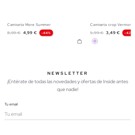
Camiseta More Summer
Camiseta crop Vermont
XS
S
M
L
XS
S
M
Precio base
Precio
Precio base
Precio
8,99 €
4,99 €
5,99 €
3,49 €
-44%
-42%
Malva
NEWSLETTER
¡Entérate de todas las novedades y ofertas de Inside antes
que nadie!
Tu email
Mujer
Hombre