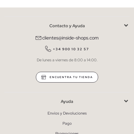
Contacto y Ayuda
He leído y entiendo la
política de privacidad
y acepto recibir
comunicaciones comerciales personalizadas de Inside.
clientes@inside-shops.com
QUIERO SUSCRIBIRME
+34 900 10 32 57
De lunes a viernes de 8:00 a 14:00.
* Puedes cancelar la suscripción en cualquier momento.
ENCUENTRA TU TIENDA
Ayuda
Envíos y Devoluciones
Pago
Promociones