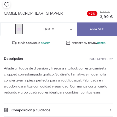
6,99 €
CAMISETA CROP HEART SHAPPER
43%
3,99 €
Talla
M
AÑADIR
ENVÍO A DOMICILIO
GRATIS*
RECOGER EN TIENDA
GRATIS
Descripción
Ref. :
442093632
Añade un toque de diversión y frescura a tu look con esta camiseta
cropped con estampado gráfico. Su diseño llamativo y moderno la
convierte en la pieza perfecta para un outfit casual. Fabricada en
algodón, garantiza comodidad y suavidad. Con manga corta, cuello
redondo y crop cuadrado, es ideal para combinar con tus jeans.
Composición y cuidados