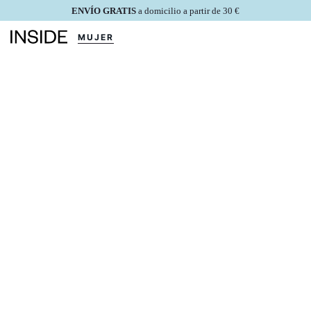
ENVÍO GRATIS
a domicilio a partir de 30 €
MUJER
HOMBRE
BUSCA
CAMISETAS