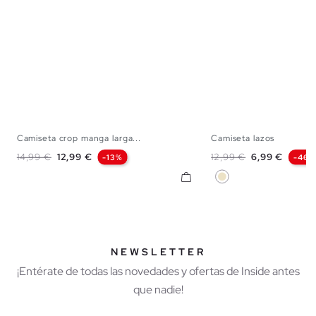
Camiseta crop manga larga...
Camiseta lazos
S
M
L
S
M
Precio base
Precio
Precio base
Precio
14,99 €
12,99 €
12,99 €
6,99 €
-13%
-46%
Arena
NEWSLETTER
¡Entérate de todas las novedades y ofertas de Inside antes
que nadie!