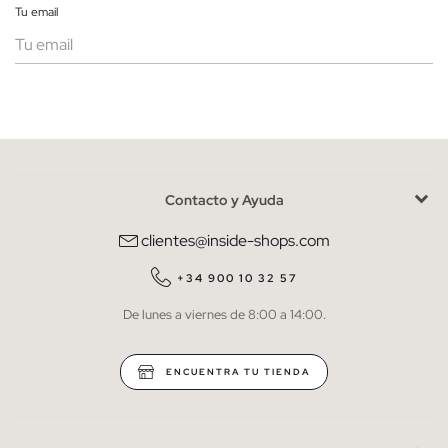
Tu email
Mujer
Hombre
Contacto y Ayuda
He leído y entiendo la
política de privacidad
y acepto recibir
comunicaciones comerciales personalizadas de Inside.
clientes@inside-shops.com
QUIERO SUSCRIBIRME
+34 900 10 32 57
De lunes a viernes de 8:00 a 14:00.
* Puedes cancelar la suscripción en cualquier momento.
ENCUENTRA TU TIENDA