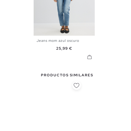
Jeans mom azul oscuro
34
36
38
40
42
44
Precio
25,99 €
PRODUCTOS SIMILARES