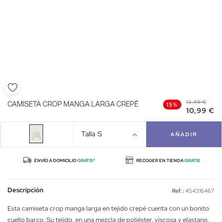
12,99 €
CAMISETA CROP MANGA LARGA CREPÉ
15%
10,99 €
Talla
S
AÑADIR
ENVÍO A DOMICILIO
GRATIS*
RECOGER EN TIENDA
GRATIS
Descripción
Ref. :
454316467
Esta camiseta crop manga larga en tejido crepé cuenta con un bonito
cuello barco. Su tejido, en una mezcla de poliéster, viscosa y elastano,