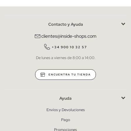
Contacto y Ayuda
He leído y entiendo la
política de privacidad
y acepto recibir
comunicaciones comerciales personalizadas de Inside.
clientes@inside-shops.com
QUIERO SUSCRIBIRME
+34 900 10 32 57
De lunes a viernes de 8:00 a 14:00.
* Puedes cancelar la suscripción en cualquier momento.
ENCUENTRA TU TIENDA
Ayuda
Envíos y Devoluciones
Pago
Promociones