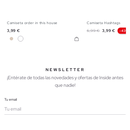
Camiseta order in this house
Camiseta Hashtags
XS
S
M
L
XL
S
M
L
Precio
Precio base
Precio
3,99 €
6,99 €
3,99 €
-43%
Blanco Roto
Gris Oscuro
NEWSLETTER
¡Entérate de todas las novedades y ofertas de Inside antes
que nadie!
Tu email
Mujer
Hombre