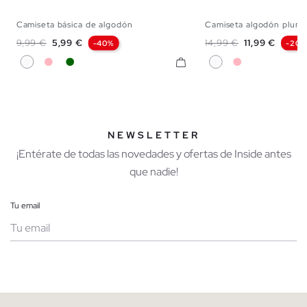
Camiseta básica de algodón
Camiseta algodón plume
XS
S
M
L
XS
S
M
Precio base
Precio
Precio base
Precio
9,99 €
5,99 €
14,99 €
11,99 €
-40%
-20
Blanco
Rosa Claro
Verde Oscuro
Blanco
Rosa Claro
NEWSLETTER
¡Entérate de todas las novedades y ofertas de Inside antes
que nadie!
Tu email
Mujer
Hombre