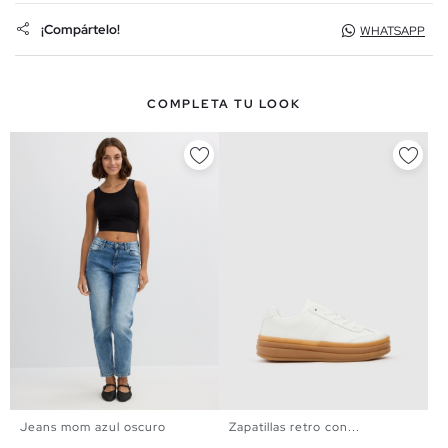
¡Compártelo!
WHATSAPP
COMPLETA TU LOOK
Jeans mom azul oscuro
Zapatillas retro con...
34
36
38
40
42
44
36
37
38
39
40