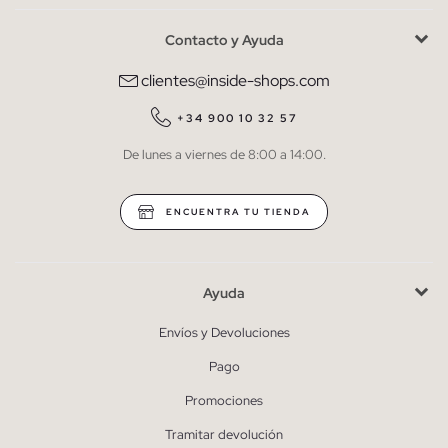
Contacto y Ayuda
He leído y entiendo la
política de privacidad
y acepto recibir
comunicaciones comerciales personalizadas de Inside.
clientes@inside-shops.com
QUIERO SUSCRIBIRME
+34 900 10 32 57
De lunes a viernes de 8:00 a 14:00.
* Puedes cancelar la suscripción en cualquier momento.
ENCUENTRA TU TIENDA
Ayuda
Envíos y Devoluciones
Pago
Promociones
Tramitar devolución