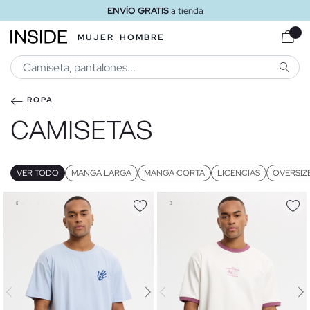
ENVÍO GRATIS
a domicilio a partir de 30 €
MUJER
HOMBRE
BUSCA
ROPA
CAMISETAS
VER TODO
MANGA LARGA
MANGA CORTA
LICENCIAS
OVERSIZ