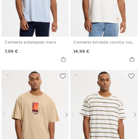
Camiseta estampado mano
Camiseta bordada country roads
XS
S
M
L
XL
XS
S
M
L
XL
Precio
Precio
7,99 €
14,99 €