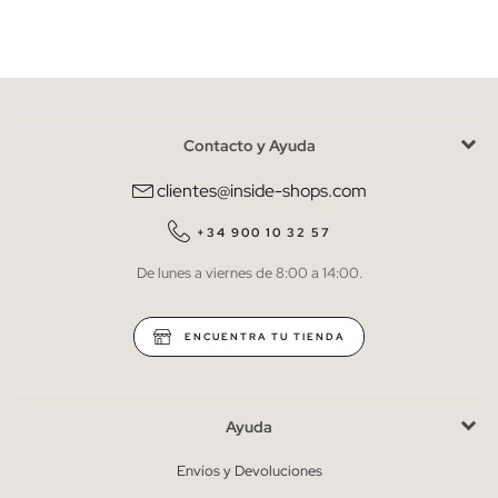
Mujer
Hombre
Contacto y Ayuda
He leído y entiendo la
política de privacidad
y acepto recibir
comunicaciones comerciales personalizadas de Inside.
clientes@inside-shops.com
QUIERO SUSCRIBIRME
+34 900 10 32 57
De lunes a viernes de 8:00 a 14:00.
* Puedes cancelar la suscripción en cualquier momento.
ENCUENTRA TU TIENDA
Ayuda
Envíos y Devoluciones