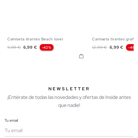
Camiseta tirantes Beach lover
Camiseta tirantes graffit
XS
S
M
L
XL
XS
S
M
Precio base
Precio
Precio base
Precio
11,99 €
6,99 €
12,99 €
6,99 €
-42%
-46%
NEWSLETTER
¡Entérate de todas las novedades y ofertas de Inside antes
que nadie!
Tu email