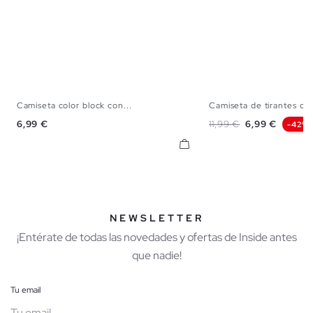
Camiseta color block con...
Camiseta de tirantes con
S
M
L
XL
XXL
XS
S
M
Precio
Precio base
Precio
6,99 €
11,99 €
6,99 €
-42%
NEWSLETTER
¡Entérate de todas las novedades y ofertas de Inside antes
que nadie!
Tu email