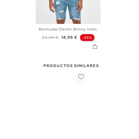
Bermudas Denim Skinny rotos
36
38
40
42
44
46
Precio base
Precio
22,99 €
14,99 €
-35%
48
PRODUCTOS SIMILARES