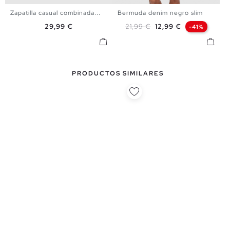
Zapatilla casual combinada...
Bermuda denim negro slim
39
40
41
42
43
44
36
38
40
42
44
46
Precio
Precio base
Precio
29,99 €
21,99 €
12,99 €
-41%
45
PRODUCTOS SIMILARES