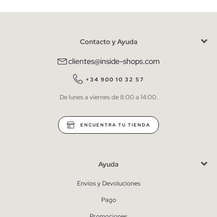
Contacto y Ayuda
He leído y entiendo la
política de privacidad
y acepto recibir
comunicaciones comerciales personalizadas de Inside.
clientes@inside-shops.com
QUIERO SUSCRIBIRME
+34 900 10 32 57
De lunes a viernes de 8:00 a 14:00.
* Puedes cancelar la suscripción en cualquier momento.
ENCUENTRA TU TIENDA
Ayuda
Envíos y Devoluciones
Pago
Promociones