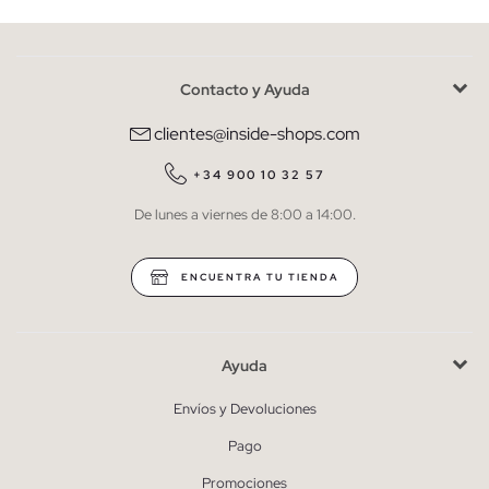
Contacto y Ayuda
He leído y entiendo la
política de privacidad
y acepto recibir
comunicaciones comerciales personalizadas de Inside.
clientes@inside-shops.com
QUIERO SUSCRIBIRME
+34 900 10 32 57
De lunes a viernes de 8:00 a 14:00.
* Puedes cancelar la suscripción en cualquier momento.
ENCUENTRA TU TIENDA
Ayuda
Envíos y Devoluciones
Pago
Promociones