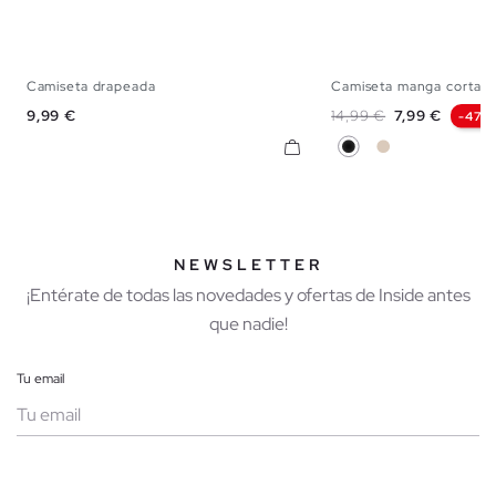
Camiseta drapeada
Camiseta manga corta 
S
M
L
XS
S
M
Precio
Precio base
Precio
9,99 €
14,99 €
7,99 €
-47%
Negro
Blanco Roto
NEWSLETTER
¡Entérate de todas las novedades y ofertas de Inside antes
que nadie!
Tu email
Mujer
Hombre