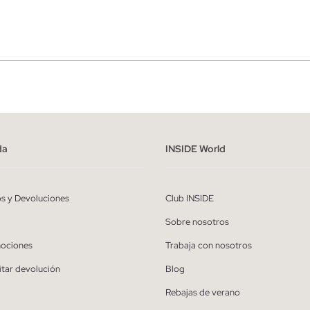
r
Hombre
ído y entiendo la
política de privacidad
y acepto recibir comunicaciones co
alizadas de Inside.
da
INSIDE World
QUIERO SUSCRIBIRME
os y Devoluciones
Club INSIDE
* Puedes cancelar la suscripción en cualquier momento.
Sobre nosotros
ociones
Trabaja con nosotros
itar devolución
Blog
Rebajas de verano