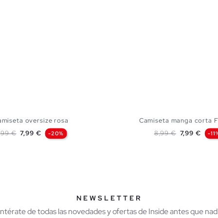
amiseta oversize rosa
Camiseta manga corta F
recio base
Precio
Precio base
Precio
,99 €
7,99 €
8,99 €
7,99 €
-20%
-11
AÑADIR A MI CESTA
AÑADIR A MI CES
S
M
L
XL
XS
S
M
L
NEWSLETTER
Entérate de todas las novedades y ofertas de Inside antes que nadi