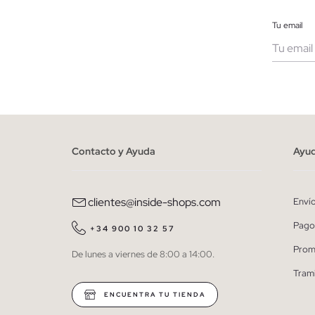
Tu email
Muje
He le
person
Contacto y Ayuda
Ayu
clientes@inside-shops.com
Enví
Pago
+34 900 10 32 57
Prom
De lunes a viernes de 8:00 a 14:00.
Tram
ENCUENTRA TU TIENDA