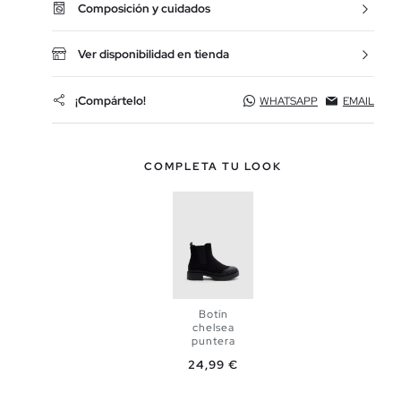
Composición y cuidados
Ver disponibilidad en tienda
¡Compártelo!
WHATSAPP
EMAIL
COMPLETA TU LOOK
Botín
chelsea
puntera
Precio
24,99 €
AÑADIR A