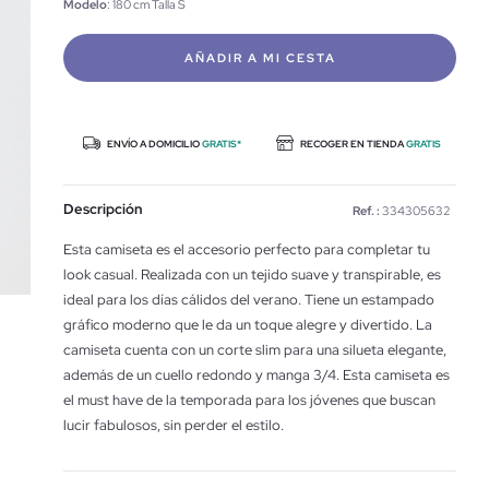
Modelo
: 180 cm Talla S
AÑADIR A MI CESTA
ENVÍO A DOMICILIO
GRATIS*
RECOGER EN TIENDA
GRATIS
Descripción
Ref. :
334305632
Esta camiseta es el accesorio perfecto para completar tu
look casual. Realizada con un tejido suave y transpirable, es
ideal para los días cálidos del verano. Tiene un estampado
gráfico moderno que le da un toque alegre y divertido. La
camiseta cuenta con un corte slim para una silueta elegante,
además de un cuello redondo y manga 3/4. Esta camiseta es
el must have de la temporada para los jóvenes que buscan
lucir fabulosos, sin perder el estilo.