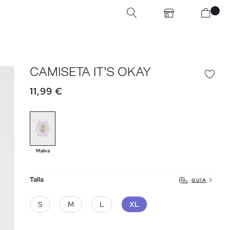
CAMISETA IT'S OKAY
11,99 €
Malva
Talla
GUÍA
S
M
L
XL