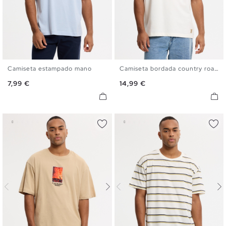
Camiseta estampado mano
Camiseta bordada country roads
XS
S
M
L
XL
XS
S
M
L
XL
Precio
Precio
7,99 €
14,99 €