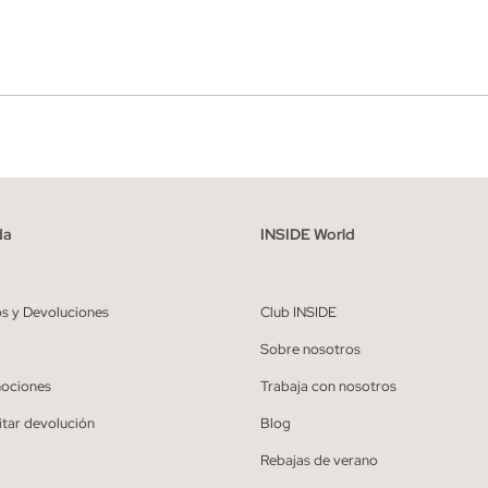
r
Hombre
ído y entiendo la
política de privacidad
y acepto recibir comunicaciones co
alizadas de Inside.
da
INSIDE World
QUIERO SUSCRIBIRME
os y Devoluciones
Club INSIDE
* Puedes cancelar la suscripción en cualquier momento.
Sobre nosotros
ociones
Trabaja con nosotros
itar devolución
Blog
Rebajas de verano