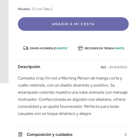
Modelo
: 172 cm Talla S
AÑADIR A MI CESTA
ENVÍO A DOMICILIO
GRATIS*
RECOGER EN TIENDA
GRATIS
Descripción
Ref. :
454069691
Camiseta crop I'm not a Morning Person de manga corta y
cuello redondo, con un diseño divertido y positivo. Su
estampado colorido muestra una nube animada con mensaje
motivador. Confeccionada en algodón con elastano, ofrece
comodidad y un ajuste favorecedor. Perfecta para looks
casuales con un toque dinámico y alegre.
Composición y cuidados