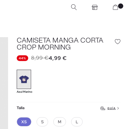
CAMISETA MANGA CORTA
CROP MORNING
8,99 €
4,99 €
44%
Azul Marino
Talla
GUÍA
XS
S
M
L