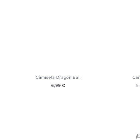
Camiseta Dragon Ball
Cam
Precio
P
6,99 €
5
AÑADIR A MI CESTA
XS
S
M
XS
¡