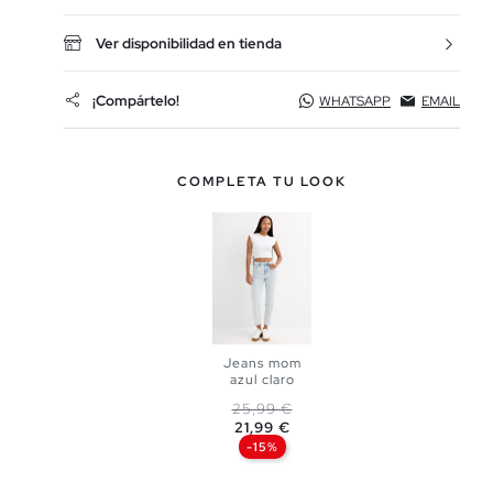
Ver disponibilidad en tienda
¡Compártelo!
WHATSAPP
EMAIL
COMPLETA TU LOOK
Jeans mom
azul claro
Precio base
Precio
25,99 €
21,99 €
AÑADIR A
-15%
MI CESTA