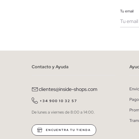
Tu email
Muje
He le
person
Contacto y Ayuda
Ayu
clientes@inside-shops.com
Enví
Pago
+34 900 10 32 57
Prom
De lunes a viernes de 8:00 a 14:00.
Tram
ENCUENTRA TU TIENDA