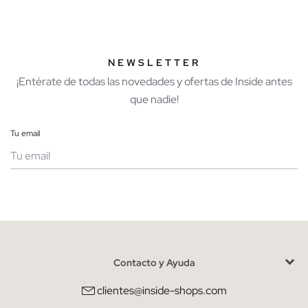
NEWSLETTER
¡Entérate de todas las novedades y ofertas de Inside antes
que nadie!
Tu email
Mujer
Hombre
Contacto y Ayuda
He leído y entiendo la
política de privacidad
y acepto recibir
comunicaciones comerciales personalizadas de Inside.
clientes@inside-shops.com