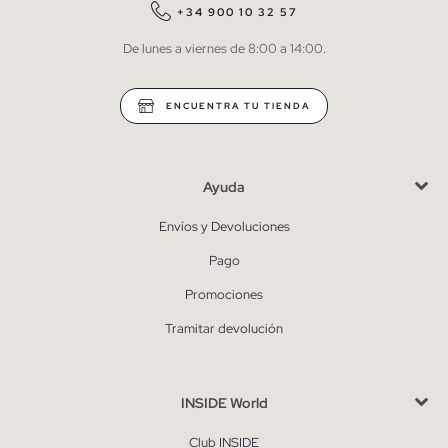
QUIERO SUSCRIBIRME
+34 900 10 32 57
De lunes a viernes de 8:00 a 14:00.
* Puedes cancelar la suscripción en cualquier momento.
ENCUENTRA TU TIENDA
Ayuda
Envíos y Devoluciones
Pago
Promociones
Tramitar devolución
INSIDE World
Club INSIDE