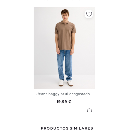
Jeans baggy azul desgastado
38
40
42
44
Precio
19,99 €
PRODUCTOS SIMILARES