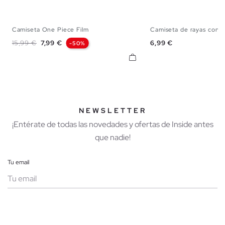
Camiseta One Piece Film
Camiseta de rayas con bo
XS
S
M
L
XL
S
M
L
X
Precio base
Precio
Precio
15,99 €
7,99 €
6,99 €
-50%
NEWSLETTER
¡Entérate de todas las novedades y ofertas de Inside antes
que nadie!
Tu email
Mujer
Hombre