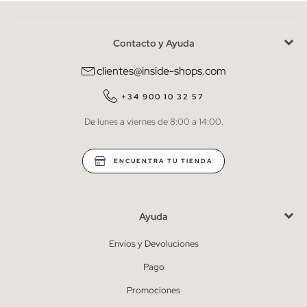
Contacto y Ayuda
He leído y entiendo la
política de privacidad
y acepto recibir
comunicaciones comerciales personalizadas de Inside.
clientes@inside-shops.com
QUIERO SUSCRIBIRME
+34 900 10 32 57
De lunes a viernes de 8:00 a 14:00.
* Puedes cancelar la suscripción en cualquier momento.
ENCUENTRA TU TIENDA
Ayuda
Envíos y Devoluciones
Pago
Promociones