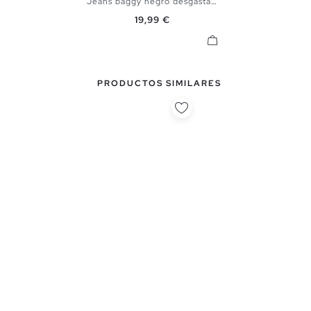
Jeans baggy negro desgastados
38
40
42
44
Precio
19,99 €
PRODUCTOS SIMILARES