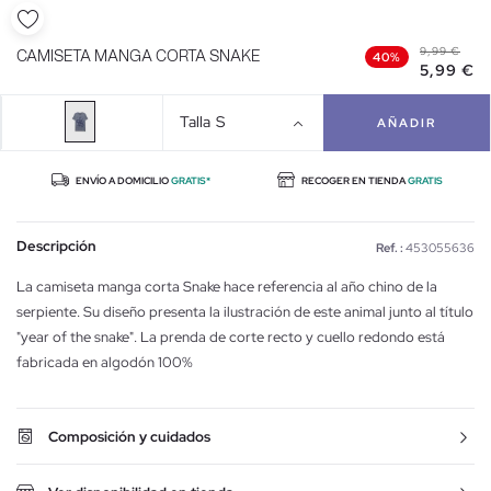
9,99 €
CAMISETA MANGA CORTA SNAKE
40%
5,99 €
Talla
S
AÑADIR
ENVÍO A DOMICILIO
GRATIS*
RECOGER EN TIENDA
GRATIS
Descripción
Ref. :
453055636
La camiseta manga corta Snake hace referencia al año chino de la
serpiente. Su diseño presenta la ilustración de este animal junto al título
"year of the snake". La prenda de corte recto y cuello redondo está
fabricada en algodón 100%
Composición y cuidados