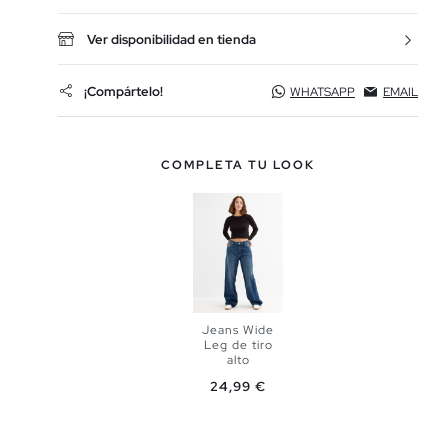
Ver disponibilidad en tienda
¡Compártelo!
WHATSAPP
EMAIL
COMPLETA TU LOOK
Jeans Wide
Leg de tiro
alto
AÑADIR A
Precio
24,99 €
MI CESTA
34
36