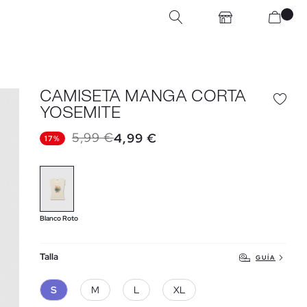
CAMISETA MANGA CORTA
YOSEMITE
5,99 €
4,99 €
17%
Blanco Roto
Talla
GUÍA
S
M
L
XL