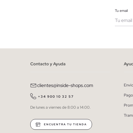
Tu email
Muje
He le
person
Contacto y Ayuda
Ayu
clientes@inside-shops.com
Enví
Pago
+34 900 10 32 57
Prom
De lunes a viernes de 8:00 a 14:00.
Tram
ENCUENTRA TU TIENDA