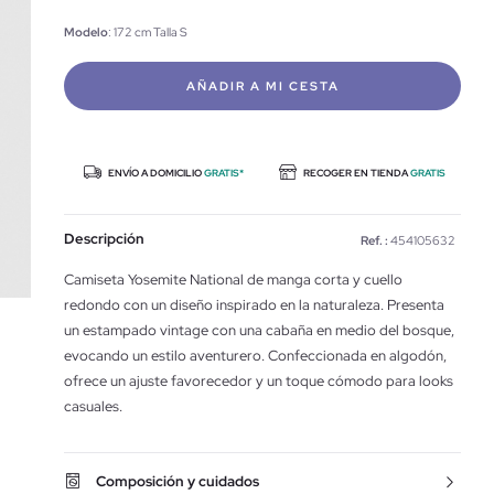
Modelo
: 172 cm Talla S
AÑADIR A MI CESTA
ENVÍO A DOMICILIO
GRATIS*
RECOGER EN TIENDA
GRATIS
Descripción
Ref. :
454105632
Camiseta Yosemite National de manga corta y cuello
redondo con un diseño inspirado en la naturaleza. Presenta
un estampado vintage con una cabaña en medio del bosque,
evocando un estilo aventurero. Confeccionada en algodón,
ofrece un ajuste favorecedor y un toque cómodo para looks
casuales.
Composición y cuidados