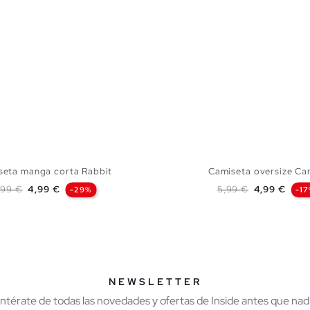
seta manga corta Rabbit
Camiseta oversize Ca
recio base
Precio
Precio base
Precio
,99 €
4,99 €
5,99 €
4,99 €
-29%
-1
AÑADIR A MI CESTA
AÑADIR A MI CES
S
M
L
XL
XS
S
M
L
NEWSLETTER
Entérate de todas las novedades y ofertas de Inside antes que nadi