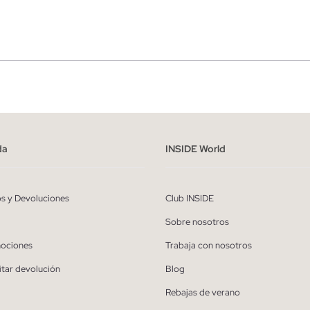
r
Hombre
ído y entiendo la
política de privacidad
y acepto recibir comunicaciones co
alizadas de Inside.
da
INSIDE World
QUIERO SUSCRIBIRME
os y Devoluciones
Club INSIDE
* Puedes cancelar la suscripción en cualquier momento.
Sobre nosotros
ociones
Trabaja con nosotros
itar devolución
Blog
Rebajas de verano