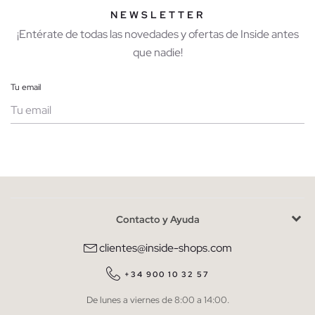
NEWSLETTER
¡Entérate de todas las novedades y ofertas de Inside antes
que nadie!
Tu email
Mujer
Hombre
Contacto y Ayuda
He leído y entiendo la
política de privacidad
y acepto recibir
comunicaciones comerciales personalizadas de Inside.
clientes@inside-shops.com
QUIERO SUSCRIBIRME
+34 900 10 32 57
De lunes a viernes de 8:00 a 14:00.
* Puedes cancelar la suscripción en cualquier momento.