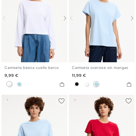
Camiseta básica cuello barco
Camiseta oversize sin mangas
S
M
L
XL
S
M
L
Precio
Precio
9,99 €
11,99 €
Blanco
Azul Claro
Negro
Blanco
Azul Claro