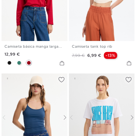
Camiseta básica manga larga...
Camiseta tank top rib
S
M
L
XL
XS
S
M
L
Precio
12,99 €
Precio base
Precio
7,99 €
6,99 €
-13%
Negro
Esmeralda
Carmín