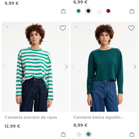
Precio
6,99 €
Precio
9,99 €
Verde
Negro
Blanco
Carmín
Camiseta oversize de rayas
Camiseta básica algodón...
S
M
L
XL
S
M
L
XL
Precio
8,99 €
Precio
12,99 €
Crudo
Esmeralda