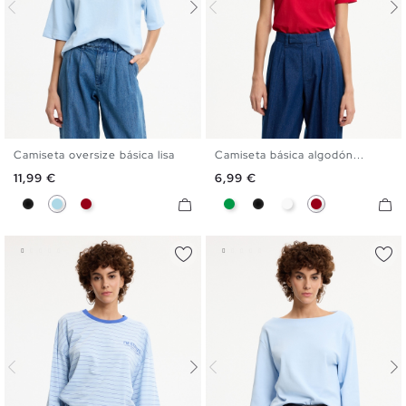
Camiseta oversize básica lisa
Camiseta básica algodón...
S
M
L
XL
S
M
L
XL
Precio
Precio
11,99 €
6,99 €
Negro
Azul Claro
Carmín
Verde
Negro
Blanco
Carmín