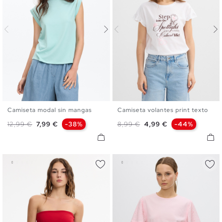
Camiseta modal sin mangas
Camiseta volantes print texto
XS
S
M
L
XS
S
M
L
Precio base
Precio
Precio base
Precio
12,99 €
7,99 €
-38%
8,99 €
4,99 €
-44%