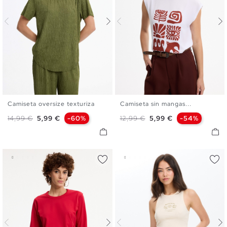
Camiseta oversize texturiza
Camiseta sin mangas...
XS
S
M
L
XS
S
M
L
Precio base
Precio
Precio base
Precio
14,99 €
5,99 €
-60%
12,99 €
5,99 €
-54%