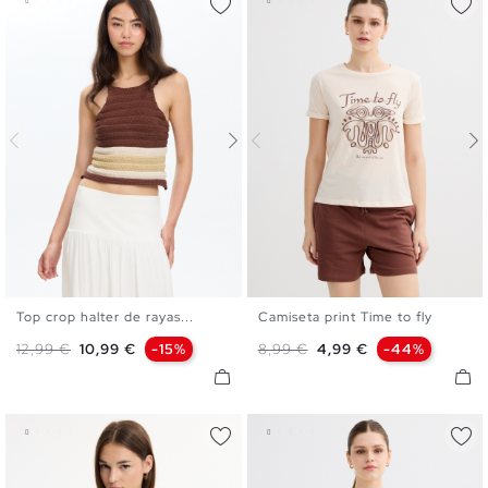
Top crop halter de rayas...
Camiseta print Time to fly
XS
S
M
L
XS
S
M
L
Precio base
Precio
Precio base
Precio
12,99 €
10,99 €
-15%
8,99 €
4,99 €
-44%