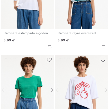
Camiseta estampado algodón
Camiseta rayas oversized...
S
M
L
XL
S
M
L
XL
Precio
Precio
8,99 €
8,99 €