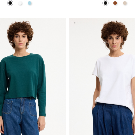
Negro
Blanco
Azul Claro
Negro
Marrón
Blanc
AÑADIR A MI CESTA
AÑADIR A MI CEST
S
M
L
S
M
L
XL