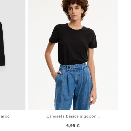
barco
Camiseta básica algodón...
Precio
6,99 €