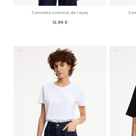
Camiseta oversize de rayas
Cam
Precio
12,99 €
AÑADIR A MI CESTA
S
M
L
XL