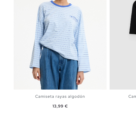
Camiseta rayas algodón
Cam
Precio
13,99 €
AÑADIR A MI CESTA
S
M
L
XL