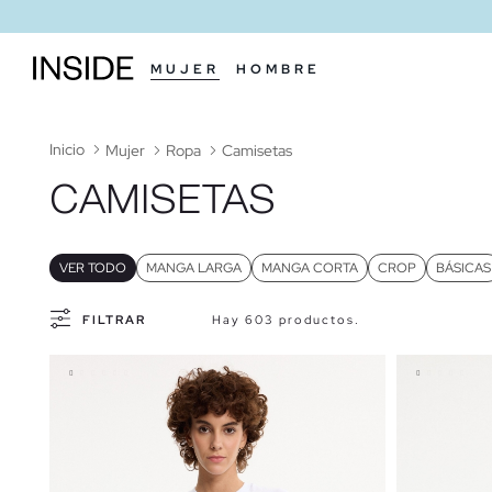
MUJER
HOMBRE
Inicio
Mujer
Ropa
Camisetas
CAMISETAS
VER TODO
MANGA LARGA
MANGA CORTA
CROP
BÁSICAS
FILTRAR
Hay 603 productos.