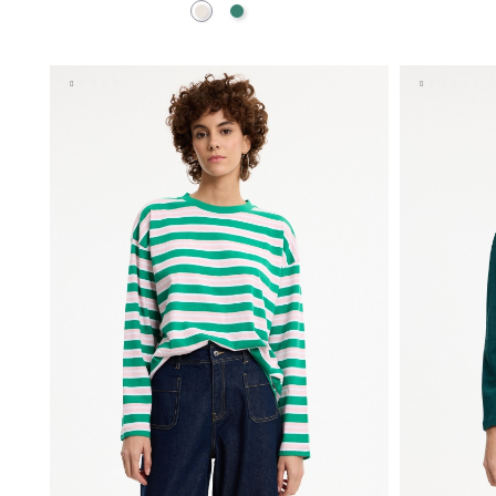
Crudo
Esmeralda
AÑADIR A MI CESTA
S
M
L
XL