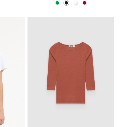
o Roto
Verde
Negro
Blanco
Carmín
A
AÑADIR A MI CESTA
S
M
L
XL