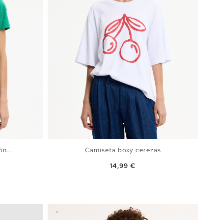
n...
Camiseta boxy cerezas
Precio
14,99 €
rmín
A
AÑADIR A MI CESTA
S
M
L
XL