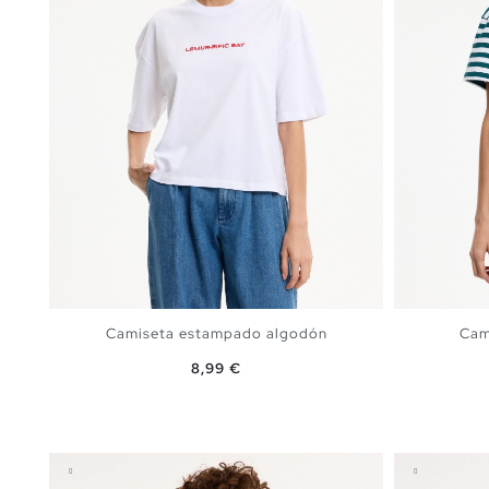
Camiseta estampado algodón
Cam
Precio
8,99 €
AÑADIR A MI CESTA
S
M
L
XL