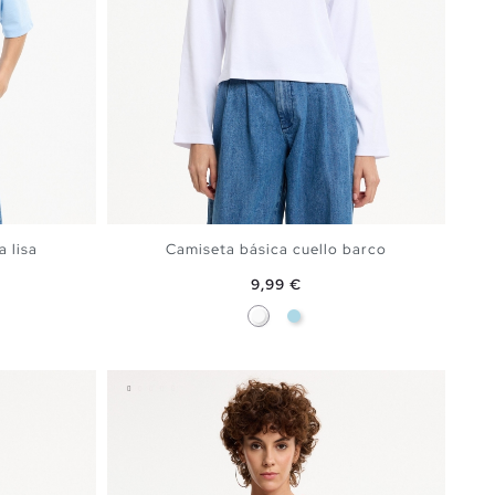
 lisa
Camiseta básica cuello barco
Precio
9,99 €
ín
Blanco
Azul Claro
A
AÑADIR A MI CESTA
S
M
L
XL