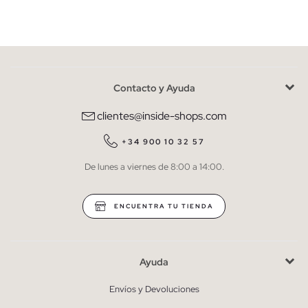
Mujer
Hombre
Contacto y Ayuda
He leído y entiendo la
política de privacidad
y acepto recibir
comunicaciones comerciales personalizadas de Inside.
clientes@inside-shops.com
QUIERO SUSCRIBIRME
+34 900 10 32 57
De lunes a viernes de 8:00 a 14:00.
* Puedes cancelar la suscripción en cualquier momento.
ENCUENTRA TU TIENDA
Ayuda
Envíos y Devoluciones