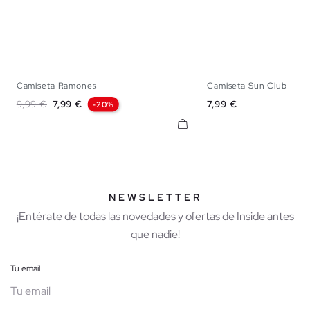
Camiseta Ramones
Camiseta Sun Club
XS
S
M
L
XL
XS
S
M
Precio base
Precio
Precio
9,99 €
7,99 €
7,99 €
-20%
NEWSLETTER
¡Entérate de todas las novedades y ofertas de Inside antes
que nadie!
Tu email