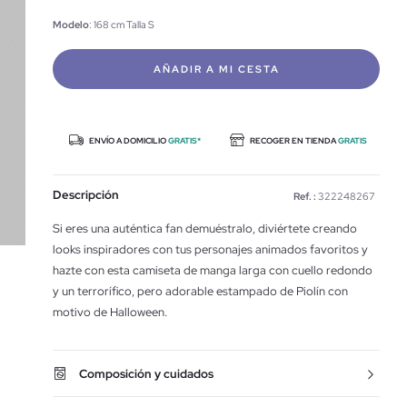
Modelo
: 168 cm Talla S
AÑADIR A MI CESTA
ENVÍO A DOMICILIO
GRATIS*
RECOGER EN TIENDA
GRATIS
Descripción
Ref. :
322248267
Si eres una auténtica fan demuéstralo, diviértete creando
looks inspiradores con tus personajes animados favoritos y
hazte con esta camiseta de manga larga con cuello redondo
y un terrorífico, pero adorable estampado de Piolín con
motivo de Halloween.
Composición y cuidados