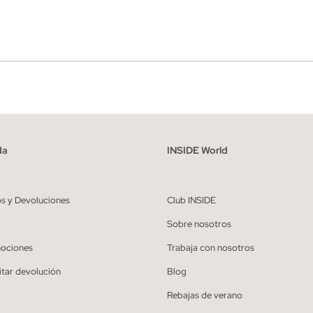
r
Hombre
ído y entiendo la
política de privacidad
y acepto recibir comunicaciones co
alizadas de Inside.
da
INSIDE World
QUIERO SUSCRIBIRME
os y Devoluciones
Club INSIDE
* Puedes cancelar la suscripción en cualquier momento.
Sobre nosotros
ociones
Trabaja con nosotros
itar devolución
Blog
Rebajas de verano