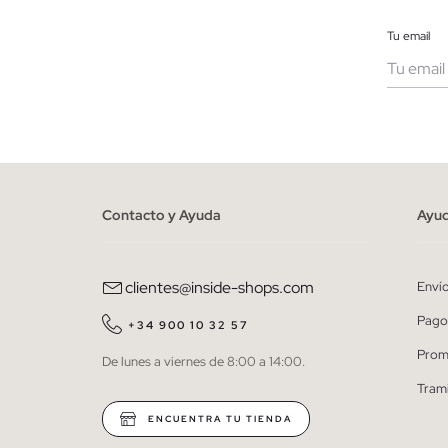
Tu email
Muje
He le
person
Contacto y Ayuda
Ayu
clientes@inside-shops.com
Enví
Pago
+34 900 10 32 57
Prom
De lunes a viernes de 8:00 a 14:00.
Tram
ENCUENTRA TU TIENDA