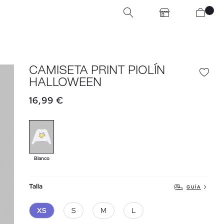
CAMISETA PRINT PIOLÍN
HALLOWEEN
16,99 €
Blanco
Talla
GUÍA
XS
S
M
L