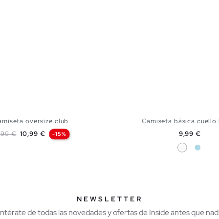
amiseta oversize club
Camiseta básica cuello
ecio base
Precio
Precio
,99 €
10,99 €
9,99 €
-15%
Blanco
Azul Cl
AÑADIR A MI CESTA
AÑADIR A MI CES
S
M
L
S
M
L
X
NEWSLETTER
Entérate de todas las novedades y ofertas de Inside antes que nadi