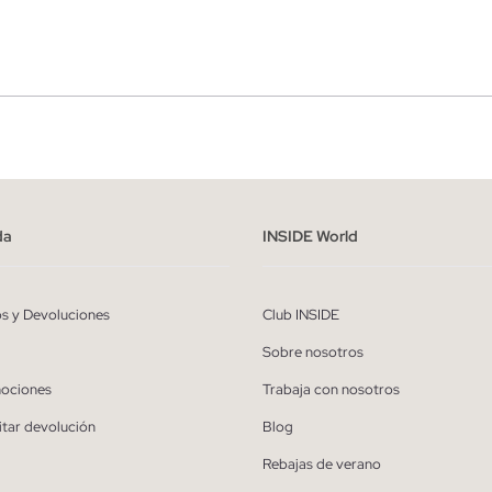
r
Hombre
ído y entiendo la
política de privacidad
y acepto recibir comunicaciones co
alizadas de Inside.
da
INSIDE World
QUIERO SUSCRIBIRME
os y Devoluciones
Club INSIDE
* Puedes cancelar la suscripción en cualquier momento.
Sobre nosotros
ociones
Trabaja con nosotros
itar devolución
Blog
Rebajas de verano