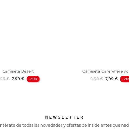
Camiseta Desert
Camiseta Care where yo
recio base
Precio
Precio base
Precio
,99 €
7,99 €
9,99 €
7,99 €
-20%
-20
AÑADIR A MI CESTA
AÑADIR A MI CES
M
L
XL
XXL
XS
S
M
L
XL
NEWSLETTER
Entérate de todas las novedades y ofertas de Inside antes que nadi