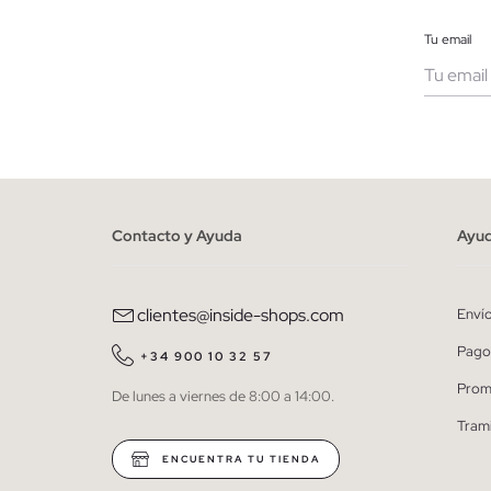
Tu email
Muje
He le
person
Contacto y Ayuda
Ayu
clientes@inside-shops.com
Enví
Pago
+34 900 10 32 57
Prom
De lunes a viernes de 8:00 a 14:00.
Tram
ENCUENTRA TU TIENDA