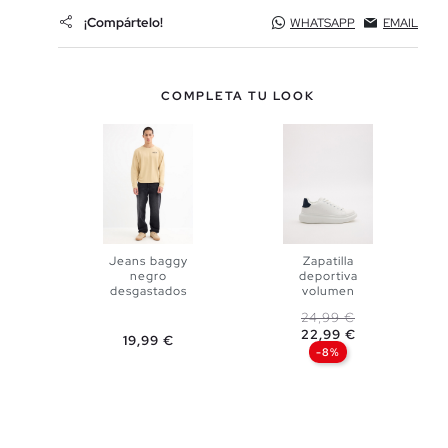
¡Compártelo!
WHATSAPP
EMAIL
COMPLETA TU LOOK
Jeans baggy
Zapatilla
negro
deportiva
desgastados
volumen
AÑADIR A
Precio base
Precio
24,99 €
AÑADIR A
22,99 €
Precio
19,99 €
MI CESTA
-8%
38
40
MI CESTA
42
44
40
41
42
43