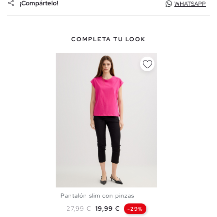
¡Compártelo!
WHATSAPP
COMPLETA TU LOOK
Pantalón slim con pinzas
S
M
L
Precio base
Precio
27,99 €
19,99 €
-29%