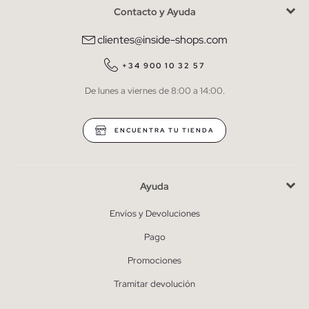
Contacto y Ayuda
He leído y entiendo la
política de privacidad
y acepto recibir
comunicaciones comerciales personalizadas de Inside.
clientes@inside-shops.com
QUIERO SUSCRIBIRME
+34 900 10 32 57
De lunes a viernes de 8:00 a 14:00.
* Puedes cancelar la suscripción en cualquier momento.
ENCUENTRA TU TIENDA
Ayuda
Envíos y Devoluciones
Pago
Promociones
Tramitar devolución