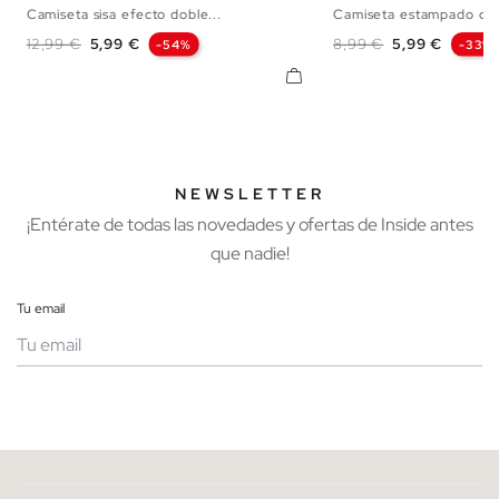
Camiseta sisa efecto doble...
Camiseta estampado dr
XS
S
M
L
XS
S
M
Precio base
Precio
Precio base
Precio
12,99 €
5,99 €
8,99 €
5,99 €
-54%
-33%
NEWSLETTER
¡Entérate de todas las novedades y ofertas de Inside antes
que nadie!
Tu email
Mujer
Hombre