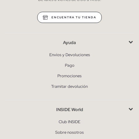
* Puedes cancelar la suscripción en cualquier momento.
ENCUENTRA TU TIENDA
Ayuda
Envíos y Devoluciones
Pago
Promociones
Tramitar devolución
INSIDE World
Club INSIDE
Sobre nosotros