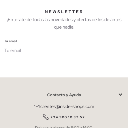
NEWSLETTER
¡Entérate de todas las novedades y ofertas de Inside antes
que nadie!
Tu email
Mujer
Hombre
Contacto y Ayuda
He leído y entiendo la
política de privacidad
y acepto recibir
comunicaciones comerciales personalizadas de Inside.
clientes@inside-shops.com
QUIERO SUSCRIBIRME
+34 900 10 32 57
De lunes a viernes de 8:00 a 14:00.