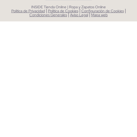
INSIDE Tienda Online | Ropa y Zapatos Online
|
|
|
Política de Privacidad
Política de Cookies
Configuración de Cookies
|
|
Condiciones Generales
Aviso Legal
Mapa web