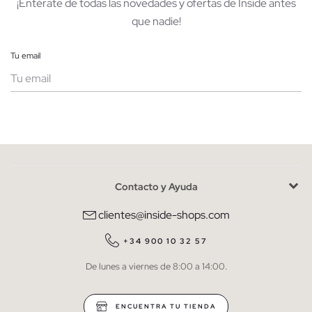
¡Entérate de todas las novedades y ofertas de Inside antes
que nadie!
Tu email
Mujer
Hombre
Contacto y Ayuda
He leído y entiendo la
política de privacidad
y acepto recibir
comunicaciones comerciales personalizadas de Inside.
clientes@inside-shops.com
QUIERO SUSCRIBIRME
+34 900 10 32 57
De lunes a viernes de 8:00 a 14:00.
* Puedes cancelar la suscripción en cualquier momento.
ENCUENTRA TU TIENDA