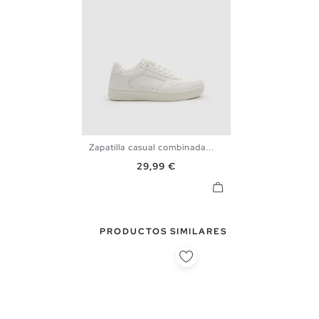
Zapatilla casual combinada...
39
40
41
42
43
44
Precio
29,99 €
45
PRODUCTOS SIMILARES