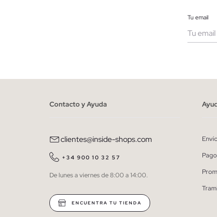
Tu email
Muje
He le
person
Contacto y Ayuda
Ayu
clientes@inside-shops.com
Enví
Pago
+34 900 10 32 57
Prom
De lunes a viernes de 8:00 a 14:00.
Tram
ENCUENTRA TU TIENDA