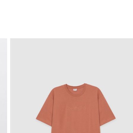
ENVÍO GRATIS
a domicilio a partir de 30 €