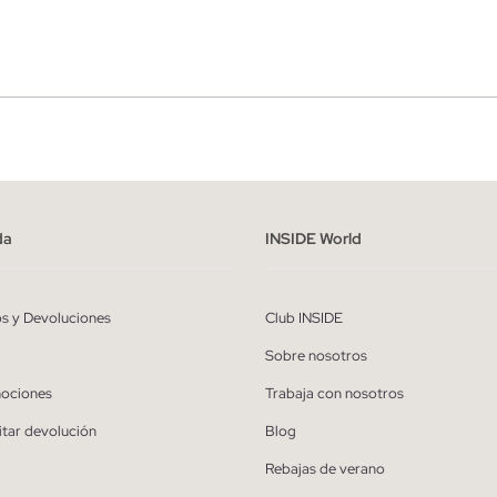
r
Hombre
ído y entiendo la
política de privacidad
y acepto recibir comunicaciones co
alizadas de Inside.
da
INSIDE World
QUIERO SUSCRIBIRME
os y Devoluciones
Club INSIDE
* Puedes cancelar la suscripción en cualquier momento.
Sobre nosotros
ociones
Trabaja con nosotros
itar devolución
Blog
Rebajas de verano