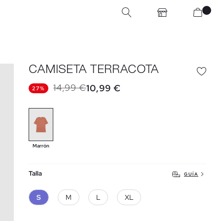
CAMISETA TERRACOTA
14,99 €
10,99 €
27%
Marrón
Talla
GUÍA
S
M
L
XL