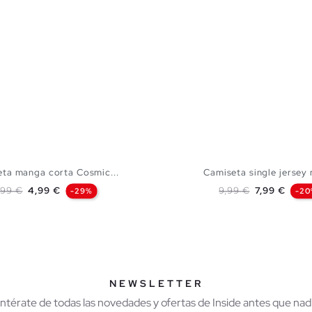
ta manga corta Cosmic...
Camiseta single jersey m
recio base
Precio
Precio base
Precio
,99 €
4,99 €
9,99 €
7,99 €
-29%
-20
AÑADIR A MI CESTA
AÑADIR A MI CES
S
M
L
XL
XXL
S
M
L
XL
NEWSLETTER
Entérate de todas las novedades y ofertas de Inside antes que nadi