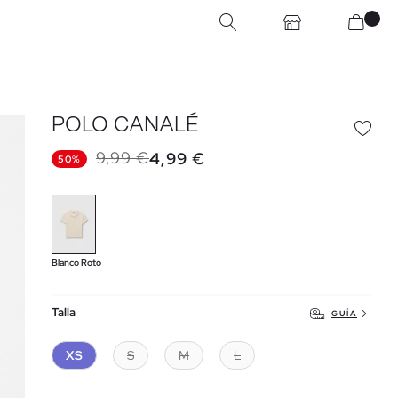
POLO CANALÉ
9,99 €
4,99 €
50%
Blanco Roto
Talla
GUÍA
XS
S
M
L