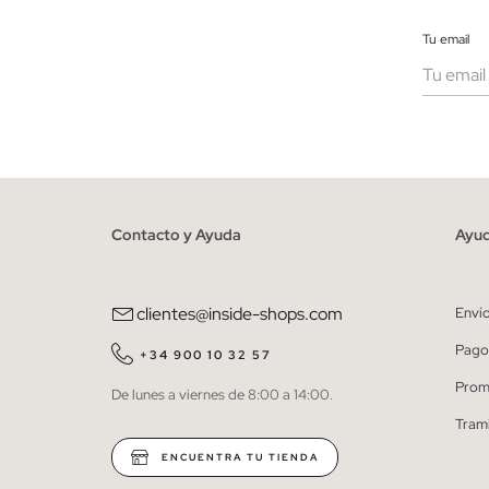
Tu email
Muje
He le
person
Contacto y Ayuda
Ayu
clientes@inside-shops.com
Enví
Pago
+34 900 10 32 57
Prom
De lunes a viernes de 8:00 a 14:00.
Tram
ENCUENTRA TU TIENDA