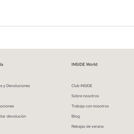
r
Hombre
ído y entiendo la
política de privacidad
y acepto recibir comunicaciones co
alizadas de Inside.
da
INSIDE World
QUIERO SUSCRIBIRME
os y Devoluciones
Club INSIDE
* Puedes cancelar la suscripción en cualquier momento.
Sobre nosotros
ociones
Trabaja con nosotros
itar devolución
Blog
Rebajas de verano