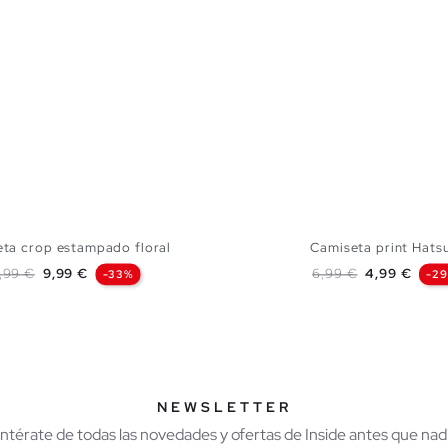
ta crop estampado floral
Camiseta print Hats
ecio base
Precio
Precio base
Precio
4,99 €
9,99 €
6,99 €
4,99 €
-33%
-2
AÑADIR A MI CESTA
AÑADIR A MI CES
XS
S
M
L
XS
S
M
NEWSLETTER
Entérate de todas las novedades y ofertas de Inside antes que nadi