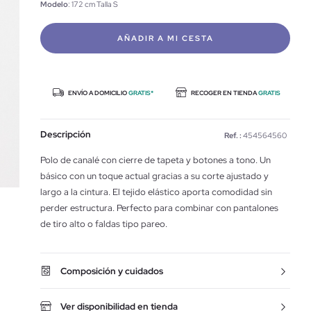
Modelo
: 172 cm Talla S
AÑADIR A MI CESTA
ENVÍO A DOMICILIO
GRATIS*
RECOGER EN TIENDA
GRATIS
Descripción
Ref. :
454564560
Polo de canalé con cierre de tapeta y botones a tono. Un
básico con un toque actual gracias a su corte ajustado y
largo a la cintura. El tejido elástico aporta comodidad sin
perder estructura. Perfecto para combinar con pantalones
de tiro alto o faldas tipo pareo.
Composición y cuidados
Ver disponibilidad en tienda