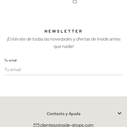
NEWSLETTER
¡Entérate de todas las novedades y ofertas de Inside antes
que nadie!
Tu email
Mujer
Hombre
Contacto y Ayuda
He leído y entiendo la
política de privacidad
y acepto recibir
comunicaciones comerciales personalizadas de Inside.
clientes@inside-shops.com