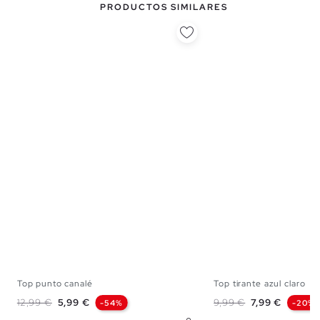
PRODUCTOS SIMILARES
Top punto canalé
Top tirante azul claro
S
M
L
S
M
Precio base
Precio
Precio base
Precio
12,99 €
5,99 €
9,99 €
7,99 €
-54%
-20%