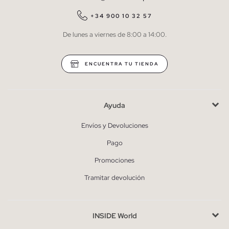
QUIERO SUSCRIBIRME
+34 900 10 32 57
De lunes a viernes de 8:00 a 14:00.
* Puedes cancelar la suscripción en cualquier momento.
ENCUENTRA TU TIENDA
Ayuda
Envíos y Devoluciones
Pago
Promociones
Tramitar devolución
INSIDE World