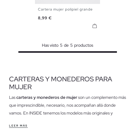
Cartera mujer polipiel grande
U
Precio
8,99 €
Has visto
5
de
5
productos
CARTERAS Y MONEDEROS PARA
MUJER
Las
carteras y monederos de mujer
son un complemento más
que imprescindible, necesario, nos acompañan allá donde
vamos. En INSIDE tenemos los modelos más originales y
divertidos.
LEER MÁS
Características de las carteras para mujer