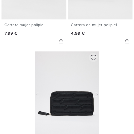
Cartera mujer polipiel...
Cartera de mujer polipiel
U
U
Precio
Precio
7,99 €
4,99 €