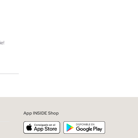
TA
AÑADIR A MI CESTA
XXL
S
M
L
XL
XXL
e!
merciales
App INSIDE Shop