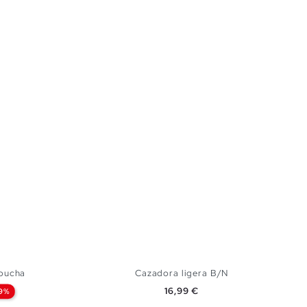
apucha
Cazadora ligera B/N
Precio
16,99 €
9%