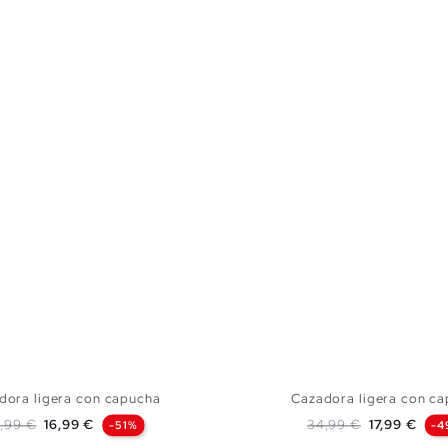
dora ligera con capucha
Cazadora ligera con c
ecio base
Precio
Precio base
Precio
,99 €
16,99 €
34,99 €
17,99 €
-51%
-4