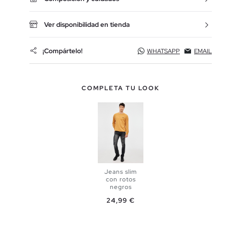
Ver disponibilidad en tienda
¡Compártelo!
WHATSAPP
EMAIL
COMPLETA TU LOOK
Jeans slim
con rotos
negros
Precio
24,99 €
AÑADIR A