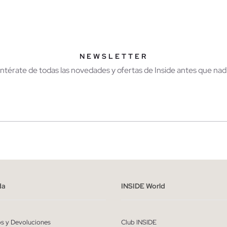
AÑADIR A MI CESTA
AÑADIR A MI CES
M
L
XL
XXL
S
M
L
XL
NEWSLETTER
Entérate de todas las novedades y ofertas de Inside antes que nadi
r
Hombre
ído y entiendo la
política de privacidad
y acepto recibir comunicaciones co
alizadas de Inside.
da
INSIDE World
QUIERO SUSCRIBIRME
os y Devoluciones
Club INSIDE
* Puedes cancelar la suscripción en cualquier momento.