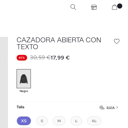
CAZADORA ABIERTA CON
TEXTO
30,59 €
17,99 €
41%
Negro
Talla
GUÍA
XS
S
M
L
XL