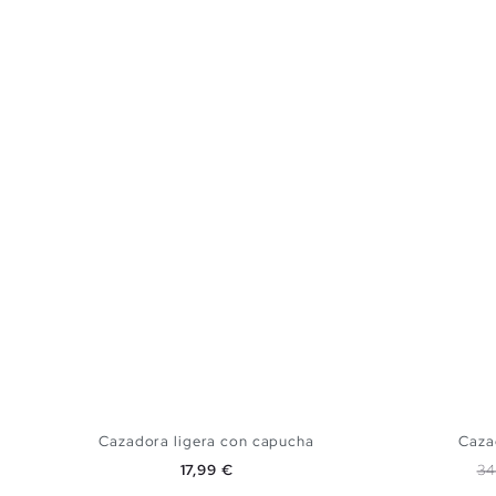
Cazadora ligera con capucha
Caza
Precio
Pr
17,99 €
34