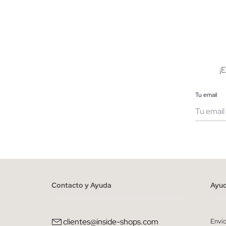
AÑADIR A MI CESTA
S
M
L
XL
XXL
S
¡
Tu email
Muje
He le
person
Contacto y Ayuda
Ayu
clientes@inside-shops.com
Enví