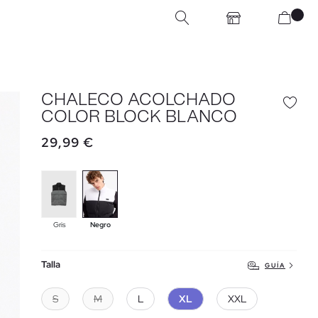
CHALECO ACOLCHADO
COLOR BLOCK BLANCO
29,99 €
Gris
Negro
Talla
GUÍA
S
M
L
XL
XXL