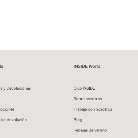
r
Hombre
ído y entiendo la
política de privacidad
y acepto recibir comunicaciones co
alizadas de Inside.
da
INSIDE World
QUIERO SUSCRIBIRME
os y Devoluciones
Club INSIDE
* Puedes cancelar la suscripción en cualquier momento.
Sobre nosotros
ociones
Trabaja con nosotros
itar devolución
Blog
Rebajas de verano