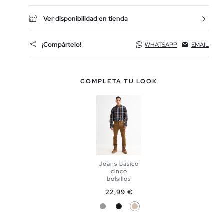
Ver disponibilidad en tienda
¡Compártelo!
WHATSAPP
EMAIL
COMPLETA TU LOOK
Jeans básico
cinco
bolsillos
Precio
22,99 €
AÑADIR A
Gris
Negro
Camel
MI CESTA