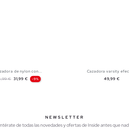
zadora de nylon con...
Cazadora varsity efec
ecio base
Precio
Precio
4,99 €
31,99 €
49,99 €
-9%
AÑADIR A MI CESTA
AÑADIR A MI CES
XS
S
M
L
S
M
L
X
NEWSLETTER
Entérate de todas las novedades y ofertas de Inside antes que nadi