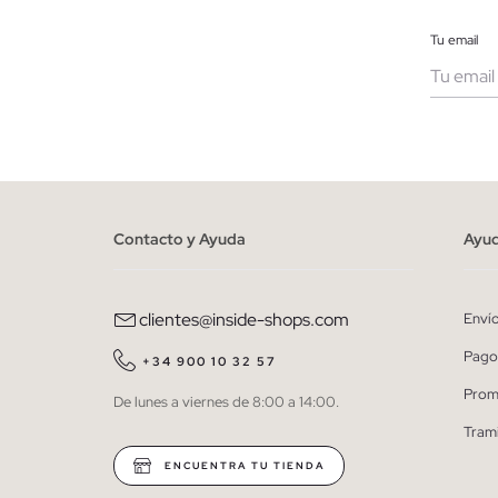
Tu email
Muje
He le
person
Contacto y Ayuda
Ayu
clientes@inside-shops.com
Enví
Pago
+34 900 10 32 57
Prom
De lunes a viernes de 8:00 a 14:00.
Tram
ENCUENTRA TU TIENDA