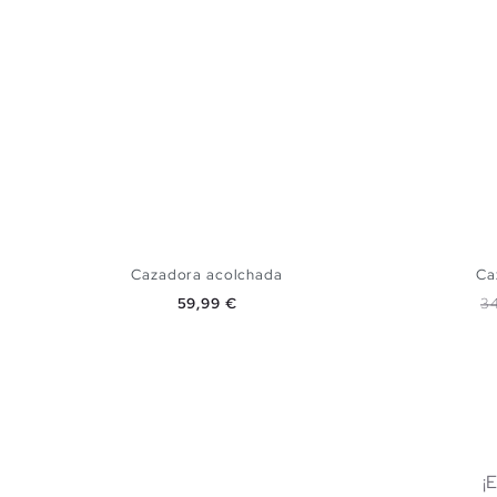
Cazadora acolchada
Ca
Precio
Pr
59,99 €
3
AÑADIR A MI CESTA
S
M
L
XL
¡