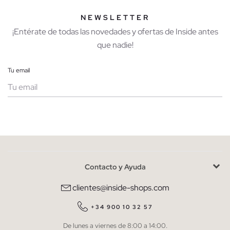
NEWSLETTER
¡Entérate de todas las novedades y ofertas de Inside antes
que nadie!
Tu email
Mujer
Hombre
Contacto y Ayuda
He leído y entiendo la
política de privacidad
y acepto recibir
comunicaciones comerciales personalizadas de Inside.
clientes@inside-shops.com
QUIERO SUSCRIBIRME
+34 900 10 32 57
De lunes a viernes de 8:00 a 14:00.
* Puedes cancelar la suscripción en cualquier momento.